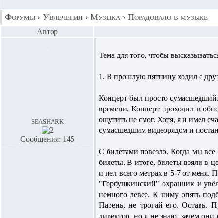
Форумы
›
Увлечения
›
Музыка
›
Порадовало в музыке
Автор
Тема для того, чтобы высказыватьс
1. В прошлую пятницу ходил с дру
Концерт был просто сумасшедший.
времени. Концерт проходил в обно
ощутить не смог. Хотя, я и имел с
seashark
сумасшедшим видеорядом и постано
Сообщения: 145
С билетами повезло. Когда мы все 
билеты. В итоге, билеты взяли в це
и пел всего метрах в 5-7 от меня.
"Горбушкинский" охранник и увёл 
немного левее. К ниму опять подб
Парень, не трогай его. Оставь. 
директор, но я не знаю, зачем они