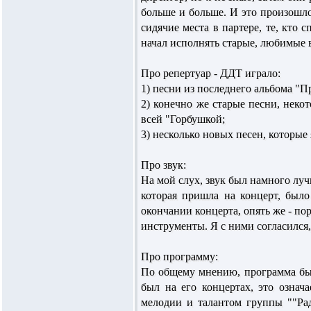
больше и больше. И это произошло 
сидячие места в партере, те, кто 
начал исполнять старые, любимые в
Про репертуар - ДДТ играло:
1) песни из последнего альбома "П
2) конечно же старые песни, неко
всей "Горбушкой;
3) несколько новых песен, которые
Про звук:
На мой слух, звук был намного лу
которая пришла на концерт, было
окончании концерта, опять же - пор
инструменты. Я с ними согласился,
Про программу:
По общему мнению, программа была
был на его концертах, это озна
мелодии и талантом группы ""Рад