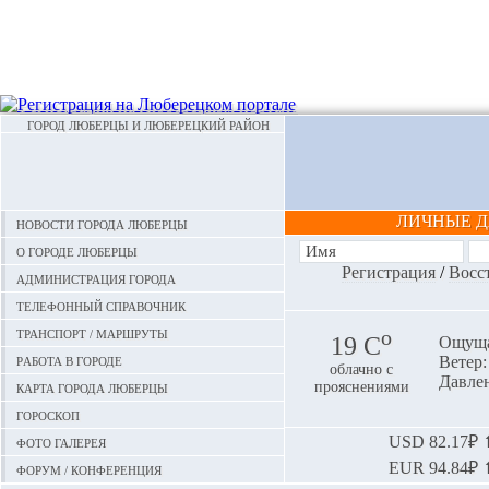
ГОРОД ЛЮБЕРЦЫ И ЛЮБЕРЕЦКИЙ РАЙОН
ЛИЧНЫЕ 
Новости города Люберцы
О городе Люберцы
Регистрация
/
Восс
Администрация города
Телефонный справочник
Транспорт / маршруты
o
19 С
Ощуща
Работа в городе
Ветер: 
облачно с
Давлен
Карта города Люберцы
прояснениями
Гороскоп
Фото галерея
USD
82.17₽ ⬆
EUR
94.84₽ ⬆
Форум / конференция