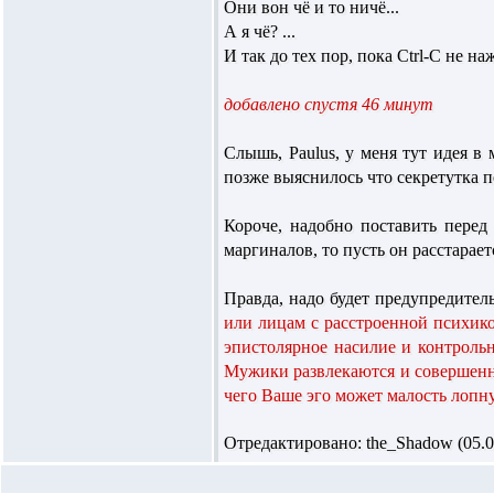
Они вон чё и то ничё...
А я чё? ...
И так до тех пор, пока Ctrl-C не н
добавлено спустя 46 минут
Слышь,
Paulus
, у меня тут идея в
позже выяснилось что секретутка по
Короче, надобно поставить пере
маргиналов, то пусть он расстарает
Правда, надо будет предупредитель
или лицам с расстроенной психико
эпистолярное насилие и контроль
Мужики развлекаются и совершенно
чего Ваше эго может малость лопнут
Отредактировано: the_Shadow (05.09