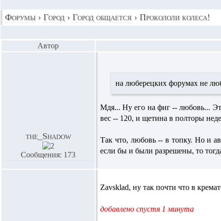
Форумы
›
Город
›
Город общается
›
Прокололи колеса!
Автор
на люберецких форумах не люб
Мдя... Ну его на фиг -- любовь... 
вес -- 120, и щетина в полторы неде
the_Shadow
Так что, любовь -- в топку. Но и 
если бы и были разрешены, то тогда
Сообщения: 173
Zavsklad,
ну так почти что в кремато
добавлено спустя 1 минута