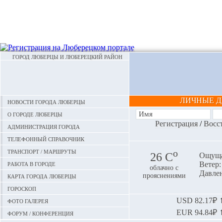
ГОРОД ЛЮБЕРЦЫ И ЛЮБЕРЕЦКИЙ РАЙОН
ЛИЧНЫЕ 
Новости города Люберцы
О городе Люберцы
Регистрация
/
Восс
Администрация города
Телефонный справочник
Транспорт / маршруты
o
26 С
Ощуща
Работа в городе
Ветер:
облачно с
Давлен
Карта города Люберцы
прояснениями
Гороскоп
Фото галерея
USD
82.17₽ ⬆
EUR
94.84₽ ⬆
Форум / конференция