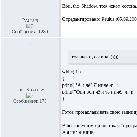
Вон,
the_Shadow,
тож жжот, сотона..
Отредактировано: Paulus (05.09.2007
Paulus
Сообщения: 1289
тож жжот, сотона..)))))
while( 1 )
{
printf( "А я чё? Я ниче!\n" );
the_Shadow
printf("Они вон чё и то ничё...\n");
}
Сообщения: 173
Готов прозакладывать свою задницу 
В бесконечном цикле такая "програ
А я чё? Я ничё!