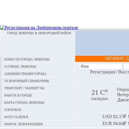
ГОРОД ЛЮБЕРЦЫ И ЛЮБЕРЕЦКИЙ РАЙОН
ЛИЧНЫЕ 
Новости города Люберцы
О городе Люберцы
Регистрация
/
Восс
Администрация города
Телефонный справочник
Транспорт / маршруты
o
Ощуща
21 С
Ветер:
Работа в городе
пасмурно
Давле
Карта города Люберцы
Гороскоп
Фото галерея
USD
82.17₽ ⬆
EUR
94.84₽ ⬆
Форум / конференция