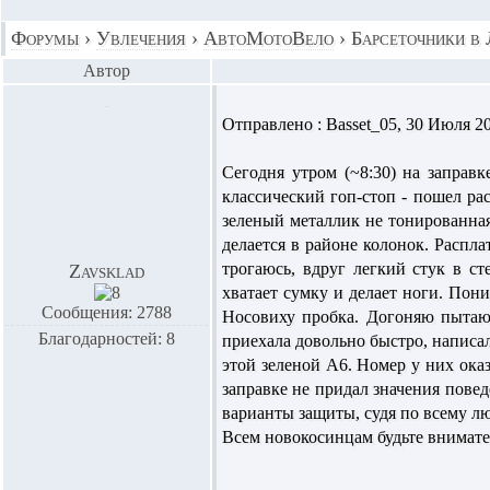
Форумы
›
Увлечения
›
АвтоМотоВело
›
Барсеточники в
Автор
Отправлено : Basset_05, 30 Июля 20
Сегодня утром (~8:30) на заправ
классический гоп-стоп - пошел рас
зеленый металлик не тонированная,
делается в районе колонок. Распла
трогаюсь, вдруг легкий стук в ст
Zavsklad
хватает сумку и делает ноги. Пони
Сообщения: 2788
Носовиху пробка. Догоняю пытаюс
Благодарностей: 8
приехала довольно быстро, написал
этой зеленой А6. Номер у них оказ
заправке не придал значения повед
варианты защиты, судя по всему л
Всем новокосинцам будьте внимате