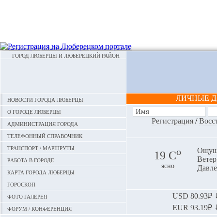
ГОРОД ЛЮБЕРЦЫ И ЛЮБЕРЕЦКИЙ РАЙОН
ЛИЧНЫЕ 
Новости города Люберцы
О городе Люберцы
Регистрация
/
Восс
Администрация города
Телефонный справочник
Транспорт / маршруты
o
Ощуща
19 С
Ветер:
Работа в городе
ясно
Давле
Карта города Люберцы
Гороскоп
Фото галерея
USD
80.93₽ ⬇
EUR
93.19₽ ⬇
Форум / конференция