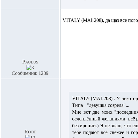
VITALY (MAI-208),
да щаз все пог
Paulus
Сообщения: 1289
VITALY (MAI-208) :
У некотор
Типа - "девушка созрела"...
Мне вот две моих "последних
ослеплённый желаниями, всё ра
без иронии.) Я не знаю, что е
Root
тебе подают всё свежее и го