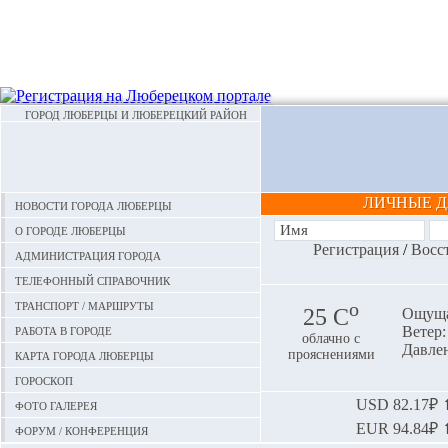
ГОРОД ЛЮБЕРЦЫ И ЛЮБЕРЕЦКИЙ РАЙОН
ЛИЧНЫЕ 
Новости города Люберцы
О городе Люберцы
Регистрация
/
Восс
Администрация города
Телефонный справочник
Транспорт / маршруты
o
25 С
Ощуща
Работа в городе
Ветер: 
облачно с
Давлен
Карта города Люберцы
прояснениями
Гороскоп
Фото галерея
USD
82.17₽ ⬆
EUR
94.84₽ ⬆
Форум / конференция