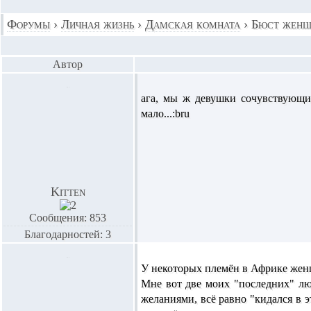
Форумы
›
Личная жизнь
›
Дамская комната
›
Бюст женщ
Автор
ага, мы ж девушки сочувствующие
мало...:bru
Kitten
Сообщения: 853
Благодарностей: 3
У некоторых племён в Африке женщи
Мне вот две моих "последних" люб
желаниями, всё равно "кидался в э