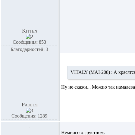
Kitten
Сообщения: 853
Благодарностей: 3
VITALY (MAI-208) :
А красятся
Ну не скажи... Можно так намалеват
Paulus
Сообщения: 1289
Немного о грустном.