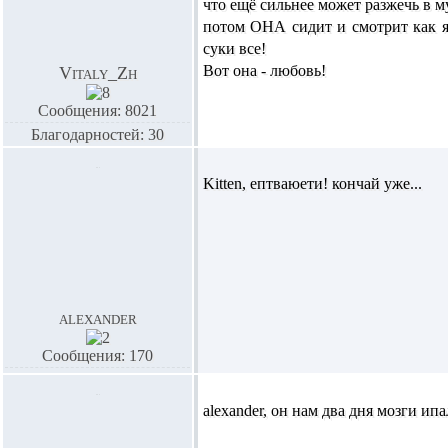
что ещё сильнее может разжечь в му
потом ОНА сидит и смотрит как я
суки все!
Вот она - любовь!
Vitaly_Zh
Сообщения: 8021
Благодарностей: 30
Kitten,
ептваюети! кончай уже...
alexander
Сообщения: 170
alexander,
он нам два дня мозги ипал