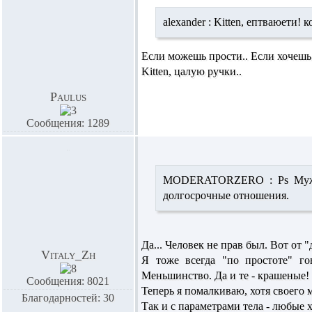
alexander :
Kitten,
ептваюети! ко
Если можешь прости.. Если хочешь 
Kitten,
цалую ручки..
Paulus
Сообщения: 1289
MODERATORZERO :
Ps Муж
долгосрочные отношения.
Да... Человек не прав был. Вот от 
Vitaly_Zh
Я тоже всегда "по простоте" г
Меньшинство. Да и те - крашеные! 
Сообщения: 8021
Теперь я помалкиваю, хотя своего 
Благодарностей: 30
Так и с параметрами тела - любые 