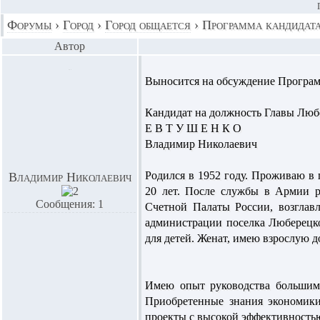
Форумы
›
Город
›
Город общается
›
Программа кандидат
Автор
Выносится на обсуждение Програм
Кандидат на должность Главы Люб
Е В Т У Ш Е Н К О
Владимир Николаевич
Родился в 1952 году. Проживаю в
Владимир Николаевич
20 лет. После службы в Армии р
Сообщения: 1
Счетной Палаты России, возглав
администрации поселка Люберецко
для детей. Женат, имею взрослую д
Имею опыт руководства большими
Приобретенные знания экономики
проекты с высокой эффективностью