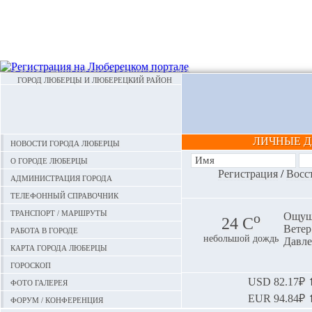
ГОРОД ЛЮБЕРЦЫ И ЛЮБЕРЕЦКИЙ РАЙОН
ЛИЧНЫЕ 
Новости города Люберцы
О городе Люберцы
Регистрация
/
Восс
Администрация города
Телефонный справочник
Транспорт / маршруты
o
Ощуща
24 С
Ветер:
Работа в городе
небольшой дождь
Давле
Карта города Люберцы
Гороскоп
Фото галерея
USD
82.17₽ ⬆
EUR
94.84₽ ⬆
Форум / конференция