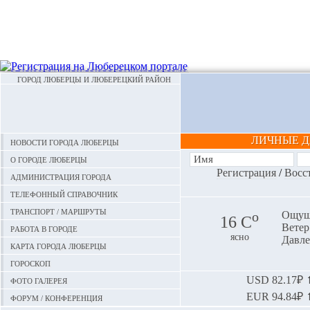
ГОРОД ЛЮБЕРЦЫ И ЛЮБЕРЕЦКИЙ РАЙОН
ЛИЧНЫЕ 
Новости города Люберцы
О городе Люберцы
Регистрация
/
Восс
Администрация города
Телефонный справочник
Транспорт / маршруты
o
Ощуща
16 С
Ветер:
Работа в городе
ясно
Давле
Карта города Люберцы
Гороскоп
Фото галерея
USD
82.17₽ ⬆
EUR
94.84₽ ⬆
Форум / конференция