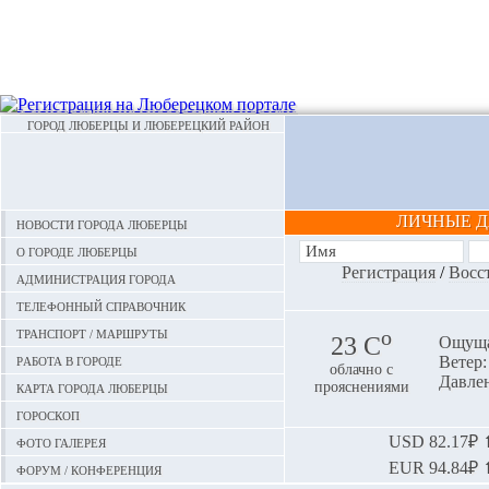
ГОРОД ЛЮБЕРЦЫ И ЛЮБЕРЕЦКИЙ РАЙОН
ЛИЧНЫЕ 
Новости города Люберцы
О городе Люберцы
Регистрация
/
Восс
Администрация города
Телефонный справочник
Транспорт / маршруты
o
23 С
Ощуща
Работа в городе
Ветер:
облачно с
Давлен
Карта города Люберцы
прояснениями
Гороскоп
Фото галерея
USD
82.17₽ ⬆
EUR
94.84₽ ⬆
Форум / конференция