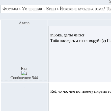
Й
Форумы
›
Увлечения
›
Кино
›
Йохохо и бутылка рома! П
Автор
iriSSka,
да ты чё!:scr
Тибя посодют, а ты не воруй! (с) 
Ret
Сообщения: 544
Ret,
чо-чо, чем по твоему пираты т