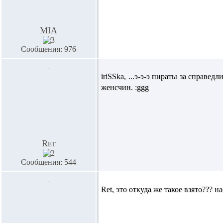
MIA
Сообщения: 976
iriSSka,
...э-э-э пираты за справед
женсчин. :ggg
Ret
Сообщения: 544
Ret,
это откуда же такое взято??? н