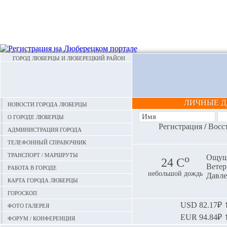
ГОРОД ЛЮБЕРЦЫ И ЛЮБЕРЕЦКИЙ РАЙОН
ЛИЧНЫЕ 
Новости города Люберцы
О городе Люберцы
Регистрация
/
Восс
Администрация города
Телефонный справочник
Транспорт / маршруты
o
Ощуща
24 С
Ветер:
Работа в городе
небольшой дождь
Давле
Карта города Люберцы
Гороскоп
Фото галерея
USD
82.17₽ ⬆
EUR
94.84₽ ⬆
Форум / конференция