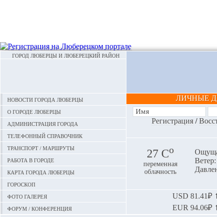
ГОРОД ЛЮБЕРЦЫ И ЛЮБЕРЕЦКИЙ РАЙОН
ЛИЧНЫЕ 
Новости города Люберцы
О городе Люберцы
Регистрация
/
Восс
Администрация города
Телефонный справочник
Транспорт / маршруты
o
27 С
Ощуща
Работа в городе
Ветер:
переменная
Давлен
Карта города Люберцы
облачность
Гороскоп
Фото галерея
USD
81.41₽ ⬆
EUR
94.06₽ ⬆
Форум / конференция