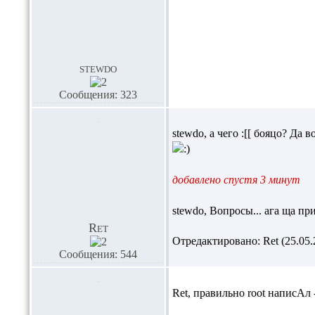
stewdo
Сообщения: 323
stewdo,
а чего :[[ бояцо? Да в
добавлено спустя 3 минут
stewdo,
Вопросы... ага ща при
Ret
Отредактировано: Ret (25.05.2
Сообщения: 544
Ret,
правильно root написАл 