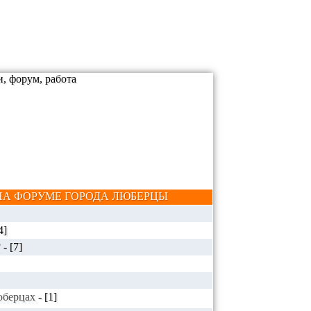
А ФОРУМЕ ГОРОДА ЛЮБЕРЦЫ
4]
?
-
[7]
Люберцах
-
[1]