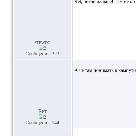
Ret,
читай дальше! Там не об
stewdo
Сообщения: 323
А че там понимать в кампут
Ret
Сообщения: 544