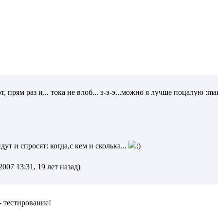
от, прям раз и... тока не влоб... э-э-э...можно я лучше поцалую :ma
дут и спросят: когда,с кем и сколька...
007 13:31, 19 лет назад)
- тестирование!