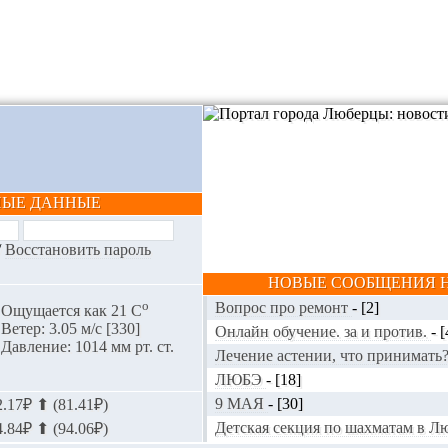
НЫЕ ДАННЫЕ
/
Восстановить пароль
НОВЫЕ СООБЩЕНИЯ Н
o
Вопрос про ремонт
-
[2]
Ощущается как 21 С
Ветер: 3.05 м/с [330]
Онлайн обучение. за и против.
-
[
Давление: 1014 мм рт. ст.
Лечение астении, что принимать
ЛЮБЭ
-
[18]
9 МАЯ
-
[30]
.17₽ ⬆ (81.41₽)
Детская секция по шахматам в 
.84₽ ⬆ (94.06₽)