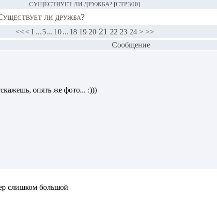
СУЩЕСТВУЕТ ЛИ ДРУЖБА? [СТР.300]
Существует ли дружба?
21
<<
<
1
...
5
...
10
...
18
19
20
22
23
24
>
>>
Сообщение
скажешь, опять же фото... :)))
мер слишком большой