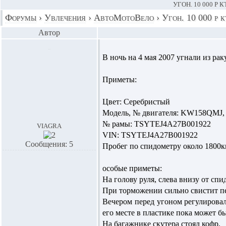
УГОН. 10 000 
Форумы
›
Увлечения
›
АвтоМотоВело
›
Угон. 10 000 р 
Автор
В ночь на 4 мая 2007 угнали из р
Приметы:
Цвет: Серебристый
Модель, № двигателя: KW158QMJ,
№ рамы: TSYTEJ4A27B001922
viagra
VIN: TSYTEJ4A27B001922
Сообщения: 5
Пробег по спидометру около 1800
особые приметы:
На голову руля, слева внизу от сп
При торможении сильно свистит п
Вечером перед угоном регулировали
его месте в пластике пока может б
На багажнике скутера стоял кофр.