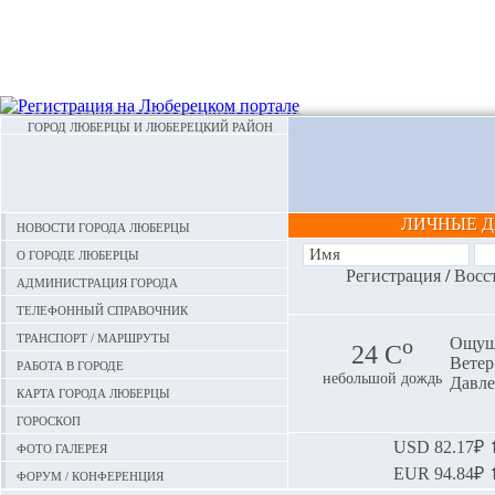
ГОРОД ЛЮБЕРЦЫ И ЛЮБЕРЕЦКИЙ РАЙОН
ЛИЧНЫЕ 
Новости города Люберцы
О городе Люберцы
Регистрация
/
Восс
Администрация города
Телефонный справочник
Транспорт / маршруты
o
Ощуща
24 С
Ветер:
Работа в городе
небольшой дождь
Давле
Карта города Люберцы
Гороскоп
Фото галерея
USD
82.17₽ ⬆
EUR
94.84₽ ⬆
Форум / конференция