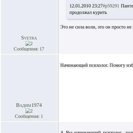
12.01.2010 23:27
#p59291
Панте
продолжал курить
Это не сила воли, это он просто не 
Svetra
Сообщения: 17
Начинающий психолог. Помогу изба
Вадим1974
Сообщения: 1
А Вы начинающий психолог только