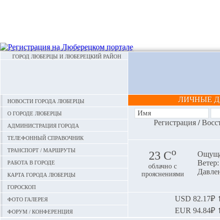
ГОРОД ЛЮБЕРЦЫ И ЛЮБЕРЕЦКИЙ РАЙОН
ЛИЧНЫЕ 
Новости города Люберцы
О городе Люберцы
Регистрация
/
Восс
Администрация города
Телефонный справочник
Транспорт / маршруты
o
23 С
Ощуща
Работа в городе
Ветер:
облачно с
Давлен
Карта города Люберцы
прояснениями
Гороскоп
Фото галерея
USD
82.17₽ ⬆
EUR
94.84₽ ⬆
Форум / конференция