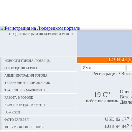
ГОРОД ЛЮБЕРЦЫ И ЛЮБЕРЕЦКИЙ РАЙОН
ЛИЧНЫЕ 
Новости города Люберцы
О городе Люберцы
Регистрация
/
Восс
Администрация города
Телефонный справочник
Транспорт / маршруты
o
Ощуща
19 С
Ветер:
Работа в городе
небольшой дождь
Давле
Карта города Люберцы
Гороскоп
Фото галерея
USD
82.17₽ ⬆
EUR
94.84₽ ⬆
Форум / конференция