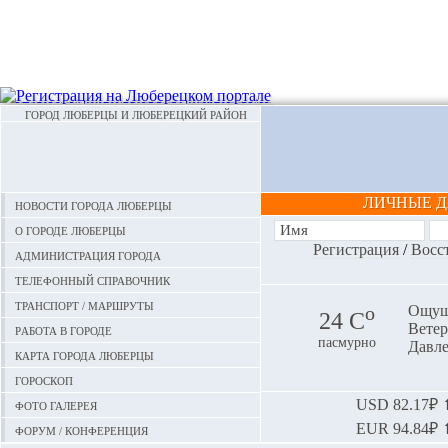
ГОРОД ЛЮБЕРЦЫ И ЛЮБЕРЕЦКИЙ РАЙОН
ЛИЧНЫЕ 
Новости города Люберцы
О городе Люберцы
Регистрация
/
Восс
Администрация города
Телефонный справочник
Транспорт / маршруты
o
Ощуща
24 С
Ветер:
Работа в городе
пасмурно
Давле
Карта города Люберцы
Гороскоп
Фото галерея
USD
82.17₽ ⬆
EUR
94.84₽ ⬆
Форум / конференция