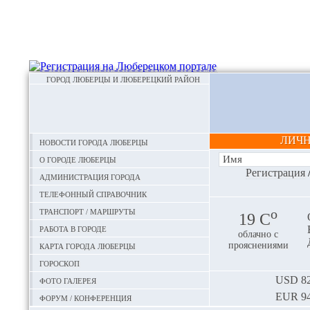
ГОРОД ЛЮБЕРЦЫ И ЛЮБЕРЕЦКИЙ РАЙОН
ЛИЧ
Новости города Люберцы
О городе Люберцы
Регистрация
Администрация города
Телефонный справочник
Транспорт / маршруты
o
19 С
Работа в городе
облачно с
Карта города Люберцы
прояснениями
Гороскоп
Фото галерея
USD
82
EUR
94
Форум / конференция