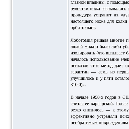
глазной впадины, с помощью
рукоятки ножа разрывались 
процедура устранит из «д
настоящего ножа для колки
орбитокласт.
Лоботомия решала многие п
людей можно было либо уби
изолировать (что вызывает б
началось использование эле
психозов этот метод дает 
гарантии — семь из первы
улучшилось и у пяти остал
310.0)».
В начале 1950-х годов в СШ
считая ее варварской. Посл
резко снизилось — к этому
эффективно устраняли пси
необратимым повреждениям м