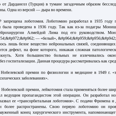
 от Дарданелл (Турция)
в тумане загадочным образом бесследн
ены. Одна из версий — дыра во времени.
 запрещена лоботомия.
Лоботомию разработал в 1935 году 
я была проведена в 1936 году. Так как из-за подагры Мониш
ейрохирургии Алмейдой Лима под его руководством. Мони
4;&#p972;&#p962; — «белый», &#p964;&#p959;&#p956;&#p942; —
лось лишь белое вещество нейрональных связей, соединяющих
тся дефект, на фоне которого, никакая сложная патологичес
икнуть. Хотя большинство больных не излечивались окон
ез госпитализации. Данная процедура рассматривалась как сред
обелевской премии по физиологии и медицине в 1949 г. «за
сихических заболеваниях».
Нобелевской премии, лейкотомия стала применяться более ши
ал ведущим пропагандистом этой операции. Он разработал но
 назвал ее «трансорбитальная лоботомия». С подачи Фримена и 
ли более распространены. Свою первую лоботомию он провё
зауженный конец хирургического инструмента, напоминающего