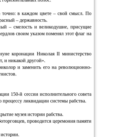
о точно: в каждом цвете – свой смысл. По
расный – державность.
сный – смелость и великодушие, присущие
ердлов своим указом поменял этот флаг на
ануне коронации Николая II министерство
, и никакой другой».
риколор и заменить его на революционно-
унистов.
ции 150-й сессии исполнительного совета
о процессу ликвидации системы рабства.
крытие музея истории рабства.
боторговцев, проводится церемония памяти
 истории.