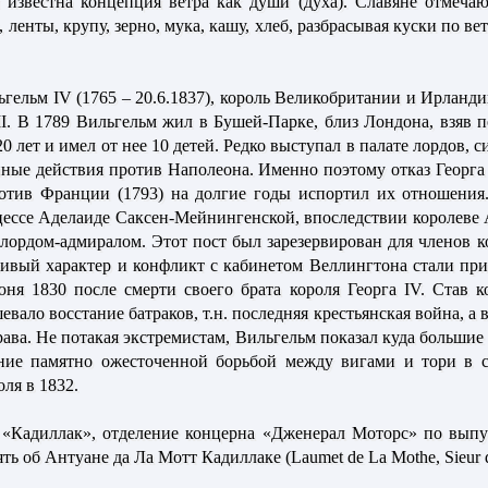
 известна концепция ветра как души (духа). Славяне отмечаю
ленты, крупу, зерно, мука, кашу, хлеб, разбрасывая куски по ве
ьгельм IV
(1765 – 20.6.1837), король Великобритании и Ирландии
III. В 1789 Вильгельм жил в Бушей-Парке, близ Лондона, взяв 
0 лет и имел от нее 10 детей. Редко выступал в палате лордов, 
нные действия против Наполеона. Именно поэтому отказ Георга 
отив Франции (1793) на долгие годы испортил их отношения
ессе Аделаиде Саксен-Мейнингенской, впоследствии королеве 
 лордом-адмиралом. Этот пост был зарезервирован для членов к
чивый характер и конфликт с кабинетом Веллингтона стали при
ня 1830 после смерти своего брата короля Георга IV. Став к
евало восстание батраков, т.н. последняя крестьянская война, а
ава. Не потакая экстремистам, Вильгельм показал куда большие
ение памятно ожесточенной борьбой между вигами и тори в с
ля в 1832.
 «Кадиллак»,
отделение концерна «Дженерал Моторс» по выпу
ть об Антуане да Ла Мотт Кадиллаке (Laumet de La Mothe, Sieur d