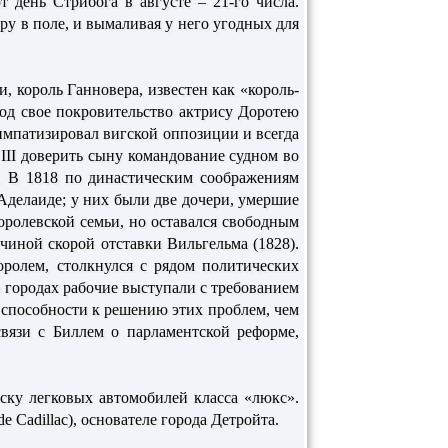
т день Стрибога в августе – 21-го числа.
тру в поле, и вымаливая у него угодных для
, король Ганновера, известен как «король-
под свое покровительство актрису Доротею
симпатизировал вигской оппозиции и всегда
III доверить сыну командование судном во
. В 1818 по династическим соображениям
Аделаиде; у них были две дочери, умершие
оролевской семьи, но оставался свободным
чиной скорой отставки Вильгельма (1828).
оролем, столкнулся с рядом политических
 в городах рабочие выступали с требованием
 способности к решению этих проблем, чем
вязи с Биллем о парламентской реформе,
ску легковых автомобилей класса «люкс».
e Cadillac), основателе города Детройта.