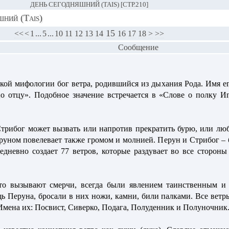
ДЕНЬ СЕГОДНЯШНИЙ (TAIS) [СТР.210]
шний (Tais)
15
<<
<
1
...
5
...
10
11
12
13
14
16
17
18
>
>>
Сообщение
ской мифологии бог ветра, родившийся из дыхания Рода. Имя ег
по отцу». Подобное значение встречается в «Слове о полку И
Стрибог может вызвать или напротив прекратить бурю, или люб
еруном повелевает также громом и молнией. Перун и Стрибог – 
едневно создает 77 ветров, которые раздувает во все стороны
что вызывают смерчи, всегда были явлением таинственным и
 Перуна, бросали в них ножи, камни, били палками. Все ветры,
Имена их: Посвист, Сиверко, Подага, Полуденник и Полуночник