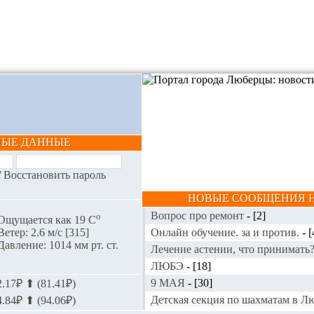
НЫЕ ДАННЫЕ
/
Восстановить пароль
НОВЫЕ СООБЩЕНИЯ Н
Вопрос про ремонт
-
[2]
o
Ощущается как 19 С
Онлайн обучение. за и против.
-
[
Ветер: 2.6 м/с [315]
Давление: 1014 мм рт. ст.
Лечение астении, что принимать
ЛЮБЭ
-
[18]
9 МАЯ
-
[30]
.17₽ ⬆ (81.41₽)
Детская секция по шахматам в 
.84₽ ⬆ (94.06₽)