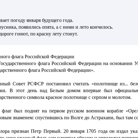
ает погоду января будущего года.
ника, появились опята, а с ними и лето кончилось.
роге гонют, по красну лету стонут.
енного флага Российской Федерации
 Государственного флага Российской Федерации на основании 
дарственного флага Российской Федерации».
овный Совет РСФСР постановил считать «полотнище из... бел
ии. В этот день над Белым домом впервые был официально
арственного символа красное полотнище с серпом и молотом.
 флаг был поднят на первом русском военном корабле «Оре
новым знаменем: спустившись по Волге до Астрахани, был там 
ора признан Петр Первый. 20 января 1705 года он издал указ
о-сине-красный флаг, сам начертал образец и определил порядо