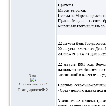
Приметы
Мирон-ветрогон.
Погода на Мирона предсказыв
Пришел Мирон — поспела брус
Мироны-ветрогоны пыль по до
22 августа День Государств
22 августа отмечается День
20.08.94 N 1714 «О Дне Госу
22 августа 1991 года Верх
национальным флагом Росс
заменивший в качестве госуд
Tais
Сообщения: 2752
Впервые бело-сине-красный
Благодарностей: 2
«Орел» недолго плавал под 
Законным же «отцом» трикол
судах» должны поднимать бел