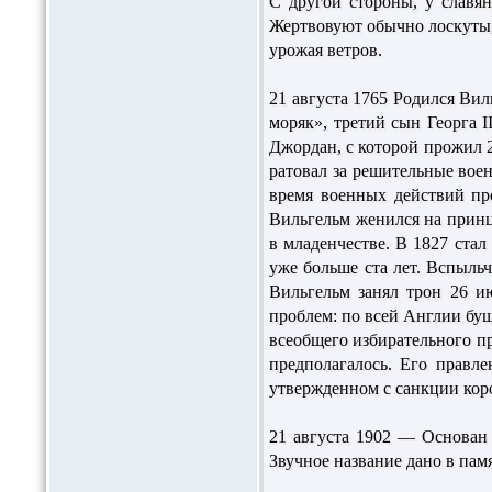
С другой стороны, у славян
Жертвовуют обычно лоскуты, 
урожая ветров.
21 августа 1765 Родился Вил
моряк», третий сын Георга 
Джордан, с которой прожил 2
ратовал за решительные вое
время военных действий пр
Вильгельм женился на принц
в младенчестве. В 1827 стал
уже больше ста лет. Вспыль
Вильгельм занял трон 26 ию
проблем: по всей Англии буш
всеобщего избирательного пр
предполагалось. Его правл
утвержденном с санкции коро
21 августа 1902 — Основан
Звучное название дано в памя