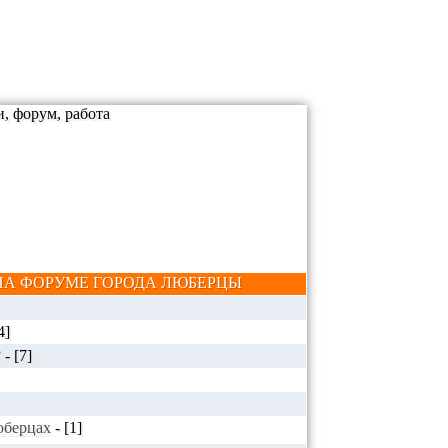
А ФОРУМЕ ГОРОДА ЛЮБЕРЦЫ
4]
?
-
[7]
Люберцах
-
[1]