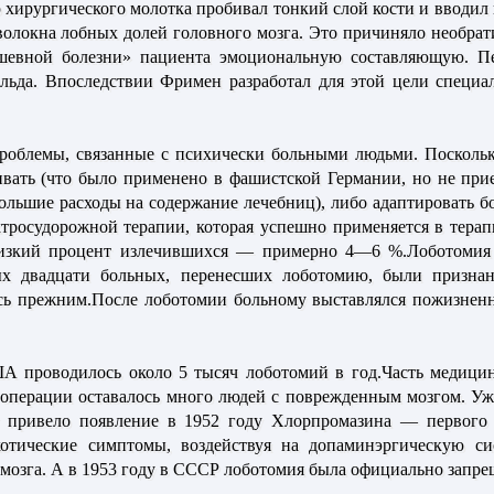
 хирургического молотка пробивал тонкий слой кости и вводил 
волокна лобных долей головного мозга. Это причиняло необра
ушевной болезни» пациента эмоциональную составляющую. 
 льда. Впоследствии Фримен разработал для этой цели специ
роблемы, связанные с психически больными людьми. Поскольк
вать (что было применено в фашистской Германии, но не при
ольшие расходы на содержание лечебниц), либо адаптировать бо
ктросудорожной терапии, которая успешно применяется в терап
низкий процент излечившихся — примерно 4—6 %.Лоботомия 
х двадцати больных, перенесших лоботомию, были признан
ось прежним.После лоботомии больному выставлялся пожизне
А проводилось около 5 тысяч лоботомий в год.Часть медицин
е операции оставалось много людей с поврежденным мозгом. Уж
 привело появление в 1952 году Хлорпромазина — первого 
хотические симптомы, воздействуя на допаминэргическую с
озга. А в 1953 году в СССР лоботомия была официально запре