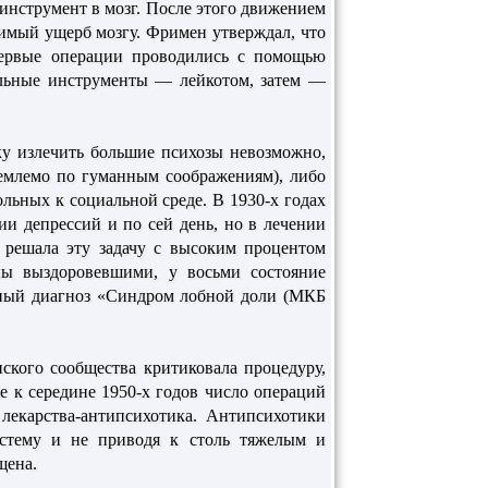
инструмент в мозг. После этого движением
тимый ущерб мозгу. Фримен утверждал, что
Первые операции проводились с помощью
альные инструменты — лейкотом, затем —
у излечить большие психозы невозможно,
емлемо по гуманным соображениям), либо
льных к социальной среде. В 1930-х годах
ии депрессий и по сей день, но в лечении
решала эту задачу с высоким процентом
ы выздоровевшими, у восьми состояние
нный диагноз «Синдром лобной доли (МКБ
ского сообщества критиковала процедуру,
е к середине 1950-х годов число операций
лекарства-антипсихотика. Антипсихотики
истему и не приводя к столь тяжелым и
щена.