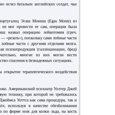
о исчез батальон английских солдат, чьи
португалец Эгаш Мониш (Egas Moniz) из
 не мог провести ее сам, операция была
ш назвал операцию лейкотомия (греч.
 «резать»), поскольку сами лобные части
 лобные части с другими отделами мозга.
кая психопродукция (галлюцинации, бред)
чательно, многие из них могли вести
ство спасения в безнадежных ситуациях.
 открытие терапевтического воздействия
роко. Американский психиатр Уолтер Джей
вую технику, при которой не требовалось
Джеймса Уоттса как сама процедура, так и
л, используя в качестве обезболивания
 по форме нож для колки льда, на кость