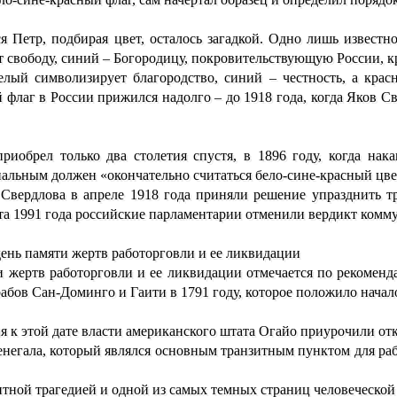
ся Петр, подбирая цвет, осталось загадкой. Одно лишь известн
т свободу, синий – Богородицу, покровительствующую России, к
белый символизирует благородство, синий – честность, а кра
флаг в России прижился надолго – до 1918 года, когда Яков Св
иобрел только два столетия спустя, в 1896 году, когда нак
альным должен «окончательно считаться бело-сине-красный цвет
Свердлова в апреле 1918 года приняли решение упразднить т
та 1991 года российские парламентарии отменили вердикт комм
ень памяти жертв работорговли и ее ликвидации
жертв работорговли и ее ликвидации отмечается по рекоменда
бов Сан-Доминго и Гаити в 1791 году, которое положило начал
ия к этой дате власти американского штата Огайо приурочили от
Сенегала, который являлся основным транзитным пунктом для ра
нтной трагедией и одной из самых темных страниц человеческой