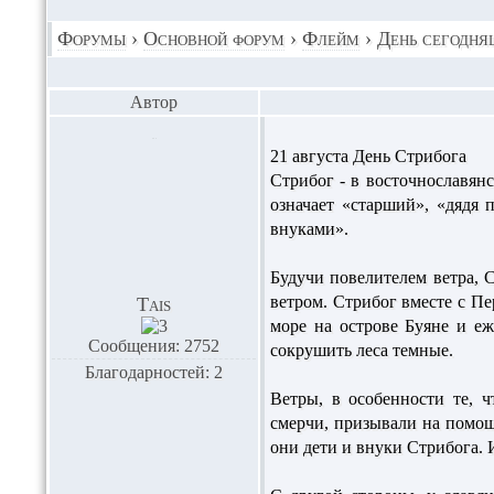
Форумы
›
Основной форум
›
Флейм
›
День сегодня
Автор
21 августа День Стрибога
Стрибог - в восточнославян
означает «старший», «дядя 
внуками».
Будучи повелителем ветра, 
ветром. Стрибог вместе с П
Tais
море на острове Буяне и еж
Сообщения: 2752
сокрушить леса темные.
Благодарностей: 2
Ветры, в особенности те, 
смерчи, призывали на помощь
они дети и внуки Стрибога. 