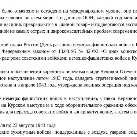
во было отменено и осуждено на международном уровне, оно 
оны человек во всем мире. По данным ООН, каждый год милл
и насилия, превращаются в «живой товар» и подвергаются эксп
одной из самых острых и широкомасштабных проблем современно
нской славы России (День разгрома немецко-фашистских войск в К
 с Федеральным законом от 13.03 95 № 32-ФЗ «О днях воинск
 разгрома советскими войсками немецко-фашистских войск в Кур
ющей в обеспечении коренного перелома в ходе Великой Отечес
ое наступление летом 1943 года, овладеть стратегической и
аботана и в апреле 1943 года утверждена военная операция под 
е немецко-фашистских войск к наступлению, Ставка Верховн
 на Курском выступе и в ходе оборонительного сражения обес
ия для перехода советских войск в контрнаступление, а затем в 
ля по 23 августа 1943 года
тские сухопутные войска, поддержанные с воздуха ударами во