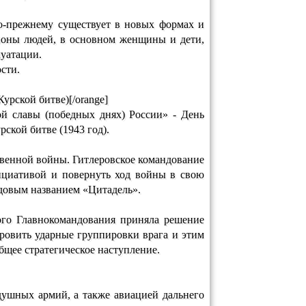
по-прежнему существует в новых формах и
ионы людей, в основном женщины и дети,
луатации.
сти.
урской битве)[/orange]
ой славы (победных днях) России» - День
ской битве (1943 год).
твенной войны. Гитлеровское командование
нициативой и повернуть ход войны в свою
кодовым названием «Цитадель».
ого Главнокомандования приняла решение
кровить ударные группировки врага и этим
общее стратегическое наступление.
здушных армий, а также авиацией дальнего