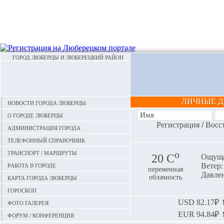
ГОРОД ЛЮБЕРЦЫ И ЛЮБЕРЕЦКИЙ РАЙОН
ЛИЧНЫЕ 
Новости города Люберцы
О городе Люберцы
Регистрация
/
Восс
Администрация города
Телефонный справочник
Транспорт / маршруты
o
20 С
Ощуща
Работа в городе
Ветер:
переменная
Давлен
Карта города Люберцы
облачность
Гороскоп
Фото галерея
USD
82.17₽ ⬆
EUR
94.84₽ ⬆
Форум / конференция