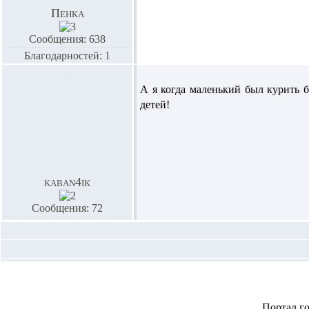
Пенка
Сообщения: 638
Благодарностей: 1
А я когда маленький был курить б
детей!
kaban4ik
Сообщения: 72
Портал г