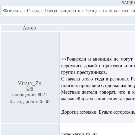
ЧАЩЕ 
Форумы
›
Город
›
Город общается
›
Чаще стали без вести
Автор
<<Родители и милиция не могут 
вернулись домой с прогулки или 
группа преступников.
С начала этого года в регионах Р
Vitaly_Zh
поисках пропавших, однако им не у
Местные жители говорят, что в 
Сообщения: 8021
малышей для усыновления за грани
Благодарностей: 30
Дорогие земляки. Будьте осторожн
ужас какой-то :(((