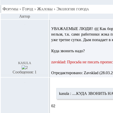
Форумы
›
Город
›
Жалобы
›
Экология города
Автор
УВАЖАЕМЫЕ ЛЮДИ! :((( Как бороть
нельзя, т.к.
сами работники жэка 
уже третие сутки. Дым попадает в 
Куда звонить надо?
zavsklad: Просьба не писать проп
kasula
Сообщения: 1
Отредактировано: Zavsklad (28.03.20
kasula :
....КУДА ЗВОНИТЬ Н
02