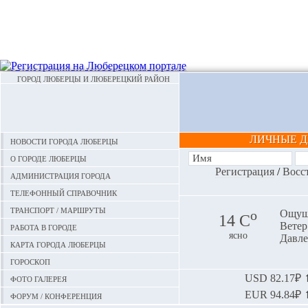
ГОРОД ЛЮБЕРЦЫ И ЛЮБЕРЕЦКИЙ РАЙОН
ЛИЧНЫЕ 
Новости города Люберцы
О городе Люберцы
Регистрация
/
Восс
Администрация города
Телефонный справочник
Транспорт / маршруты
o
Ощуща
14 С
Ветер:
Работа в городе
ясно
Давле
Карта города Люберцы
Гороскоп
Фото галерея
USD
82.17₽ ⬆
EUR
94.84₽ ⬆
Форум / конференция