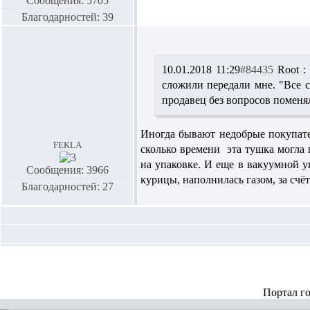
Сообщения: 5705
Благодарностей: 39
10.01.2018 11:29
#84435
Root :
сложили передали мне. "Все 
продавец без вопросов поменял
Иногда бывают недобрые покупате
fekla
сколько времени эта тушка могла 
на упаковке. И еще в вакуумной уп
Сообщения: 3966
курицы, наполнилась газом, за счё
Благодарностей: 27
Портал г