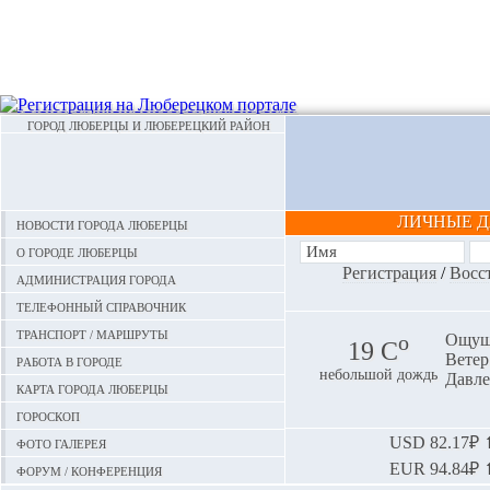
ГОРОД ЛЮБЕРЦЫ И ЛЮБЕРЕЦКИЙ РАЙОН
ЛИЧНЫЕ 
Новости города Люберцы
О городе Люберцы
Регистрация
/
Восс
Администрация города
Телефонный справочник
Транспорт / маршруты
o
Ощуща
19 С
Ветер:
Работа в городе
небольшой дождь
Давле
Карта города Люберцы
Гороскоп
Фото галерея
USD
82.17₽ ⬆
EUR
94.84₽ ⬆
Форум / конференция