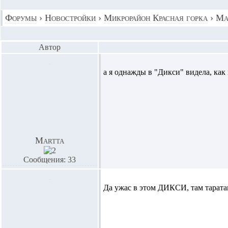
Форумы
›
Новостройки
›
Микрорайон Красная горка
›
Ма
Автор
а я однажды в "Дикси" видела, как
Martta
Сообщения: 33
Да ужас в этом ДИКСИ, там тарата