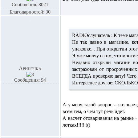
Сообщения: 8021
Благодарностей: 30
RADIOслушатель :
К теме маг
Не так давно в магазине, ко
упаковке... При открытии этог
Я уже молчу о том, что многи
Недавно открыли магазин во
Ариночка
застрахован от просроченных
ВСЕГДА проверяю дату! Чего 
Сообщения: 94
Интереснее другое: СКОЛЬ
А у меня такой вопрос - кто знае
всем тем, о чем тут речь идет.
А насчет отоваривания на рынке -
лотках!!!!!:(((