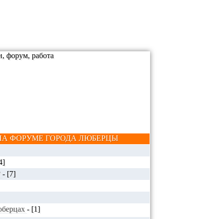
А ФОРУМЕ ГОРОДА ЛЮБЕРЦЫ
4]
?
-
[7]
Люберцах
-
[1]