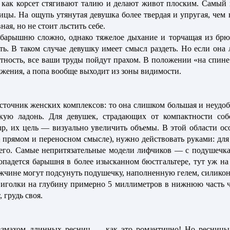
как корсет стягивают талию и делают живот плоским. Самый 
цы. На ощупь утянутая девушка более твердая и упругая, чем
ная, но не стоит льстить себе.
барышню сложно, однако тяжелое дыхание и торчащая из брюк
ь. В таком случае девушку имеет смысл раздеть. Но если она л
стность, все ваши труды пойдут прахом. В положении «на спине
жения, а попа вообще выходит из зоны видимости.
сточник женских комплексов: то она слишком большая и неудоб
кую ладонь. Для девушек, страдающих от компактности соб
p, их цель — визуально увеличить объемы. В этой области ос
в прямом и переносном смысле), нужно действовать руками: для
 его. Самые непритязательные модели лифчиков — с подушечка
опадется барышня в более изысканном бюстгальтере, тут уж на 
жчине могут подсунуть подушечку, наполненную гелем, силиконо
иголки на глубину примерно 5 миллиметров в нижнюю часть ч
 грудь своя.
змахом длинных ресниц — как это романтично! Но ресницы