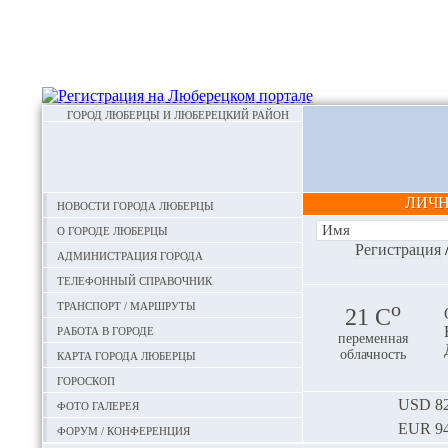
ГОРОД ЛЮБЕРЦЫ И ЛЮБЕРЕЦКИЙ РАЙОН
ЛИЧ
Новости города Люберцы
О городе Люберцы
Регистрация
Администрация города
Телефонный справочник
Транспорт / маршруты
o
21 С
Работа в городе
переменная
Карта города Люберцы
облачность
Гороскоп
Фото галерея
USD
82
EUR
94
Форум / конференция