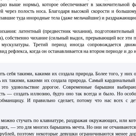
и раз выше нормы), которое обеспечивает в заключительной 
й через полость носа. Благодаря высокой скорости и большом
опавшие туда инородные тела (даже мельчайшие) и раздражающие
ихания: латентный (предвестник чихания), подготовительный
а), собственно чихание (сильный выдох, прерывающий все эти п
 мускулатуры. Третий период иногда сопровождается движ
ид рефлекса, когда он останавливается на втором периоде и до н
ь себя такими, какими их создала природа. Более того, у них от
их такими, какими их создала природа. Самый кардинальный 
о это удовольствие дорогое. Современные барышни выбира
сть — создать иллюзию, будто оно так всегда и было. Но ос
 обманщицу. И правильно сделает, потому что нас всех с де
можно стучать по клавиатуре, раздражая окружающих, или кот
щих, — это для многих барышень мечта. Но они не отчаиваются 
0 рублей, поэтому некоторые девушки ограничиваются менее 