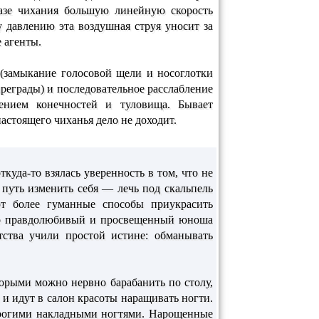
фазе чихания большую линейную скорость
у давлению эта воздушная струя уносит за
 агенты.
 (замыкание голосовой щели и носоглотки
реграды) и последовательное расслабление
ением конечностей и туловища. Бывает
астоящего чиханья дело не доходит.
куда-то взялась уверенность в том, что не
путь изменить себя — лечь под скальпель
ют более гуманные способы приукрасить
обо правдолюбивый и просвещенный юноша
тства учили простой истине: обманывать
орыми можно нервно барабанить по столу,
и идут в салон красоты наращивать ногти.
дорогими накладными ногтями. Нарощенные