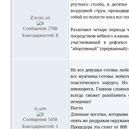
ртутного столба, в десятк
воздушной струи, проходяще
собой из полости носа все п
Zavsklad
Сообщения: 2788
Различают четыре периода ч
Благодарностей: 8
посредством нёбного клапан
участвовавшей в рефлексе
"абортивный" (прерванный) в
Не все девушки готовы любит
все мужчины готовы любить 
пластического хирурга. Н
имеющееся. Главная сложно
всегда сможет разоблачить
нехорошо!
Ногти
plappi
Длинные коготки, которыми 
Сообщения: 5458
опять же раздражая окружаю
Благодарностей: 1
Процедура эта стоит от 80