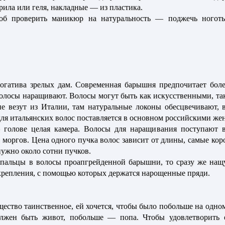
рила или геля, накладные — из пластика.
б проверить маникюр на натуральность — поджечь ноготь:
атива зрелых дам. Современная барышня предпочитает боле
лосы наращивают. Волосы могут быть как искусственными, так
е везут из Италии, там натуральные локоны обесцвечивают, 
для итальянских волос поставляется в основном российскими же
ее голове целая камера. Волосы для наращивания поступают 
моргов. Цена одного пучка волос зависит от длины, самые коро
ужно около сотни пучков.
пальцы в волосы проапгрейденной барышни, то сразу же нащу
 крепления, с помощью которых держатся нарощенные пряди.
ство таинственное, ей хочется, чтобы было побольше на одном
лжен быть живот, побольше — попа. Чтобы удовлетворить е