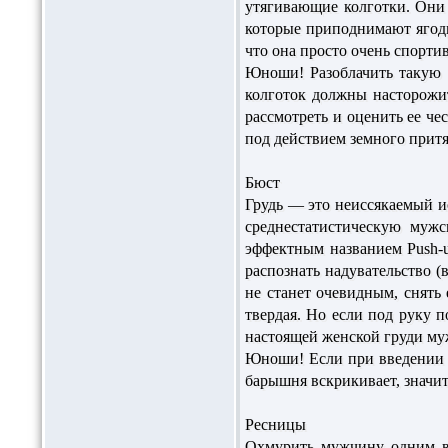
утягивающие колготки. Они 
которые приподнимают ягоди
что она просто очень спортив
Юноши! Разоблачить такую 
колготок должны насторожит
рассмотреть и оценить ее че
под действием земного притя
Бюст
Грудь — это неиссякаемый и
среднестатистическую мужс
эффектным названием Push-u
распознать надувательство (
не станет очевидным, снять
твердая. Но если под руку п
настоящей женской груди му
Юноши! Если при введении 
барышня вскрикивает, значит,
Ресницы
Охмурить мужчину одним в