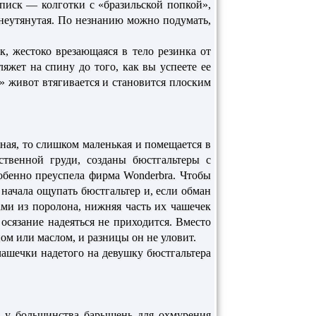
писк — колготки с «бразильской попкой»,
 неутянутая. По незнанию можно подумать,
, жестоко врезающаяся в тело резинка от
яжет на спину до того, как вы успеете ее
» живот втягивается и становится плоским
ная, то слишком маленькая и помещается в
ственной груди, созданы бюстгальтеры с
обенно преуспела фирма Wonderbra. Чтобы
 начала ощупать бюстгальтер и, если обман
ми из поролона, нижняя часть их чашечек
осязание надеяться не приходится. Вместо
м или маслом, и разницы он не уловит.
ашечки надетого на девушку бюстгальтера
 у большинства барышень для охмурения