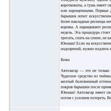
коротковаты, а тушь имеет с
или нарощенными. Первые де
барышня лепит искусственно
более накладные ресницы нее
коровы. А наращивают ресни
недель. Эта процедура стои
трогать, спать на спине, не 
Юноши! Если на искусственн
подозрений, нужно подлить 
Кожа
Автозагар — это не только 
Чудесное средство из тюбика
желтый болезненный оттенок
покров барышни после приме
Юноши! Автозагар имеет сво
потом с усилием потереть. Ве