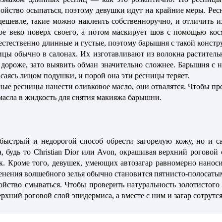
войство осыпаться, поэтому девушки идут на крайние меры. Рес
шевле, такие можно наклеить собственноручно, и отличить их
е веко поверх своего, а потом маскирует шов с помощью косм
стественно длинные и густые, поэтому барышня с такой констру
цы обычно в салонах. Их изготавливают из волокна раститель
т дороже, зато выявить обман значительно сложнее. Барышня с 
касаясь лицом подушки, и порой она эти ресницы теряет.
ые ресницы нанести оливковое масло, они отвалятся. Чтобы про
масла в жидкость для снятия макияжа барышни.
быстрый и недорогой способ обрести загорелую кожу, но и са
, будь то Christian Dior или Avon, окрашивая верхний роговой
. Кроме того, девушек, умеющих автозагар равномерно наноси
нения волшебного зелья обычно становится пятнисто-полосаты
йство смываться. Чтобы проверить натуральность золотистого
рхний роговой слой эпидермиса, а вместе с ним и загар сотрутся