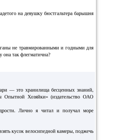
адетого на девушку бюстгальтера барышня
органы не травмированными и годными для
у она так флегматична?
дари — это хранилища бесценных знаний,
ты Опытной Хозяйки» (издательство ОАО
дрости. Лично я читал и получал море
 взять кусок велосипедной камеры, поджечь