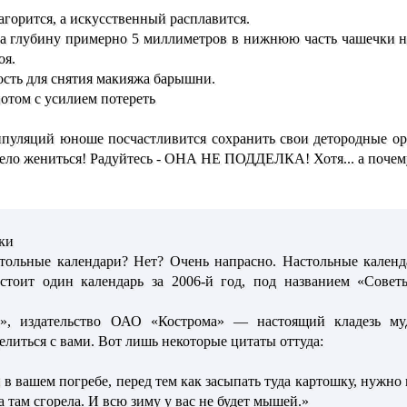
агорится, а искусственный расплавится.
а глубину примерно 5 миллиметров в нижнюю часть чашечки н
оя.
ость для снятия макияжа барышни.
отом с усилием потереть
нипуляций юноше посчастливится сохранить свои детородные 
ело жениться! Радуйтесь - ОНА НЕ ПОДДЕЛКА! Хотя... а почем
ки
стольные календари? Нет? Очень напрасно. Настольные кален
стоит один календарь за 2006-й год, под названием «Сове
», издательство ОАО «Кострома» — настоящий кладезь му
делиться с вами. Вот лишь некоторые цитаты оттуда:
в вашем погребе, перед тем как засыпать туда картошку, нужно
а там сгорела. И всю зиму у вас не будет мышей.»