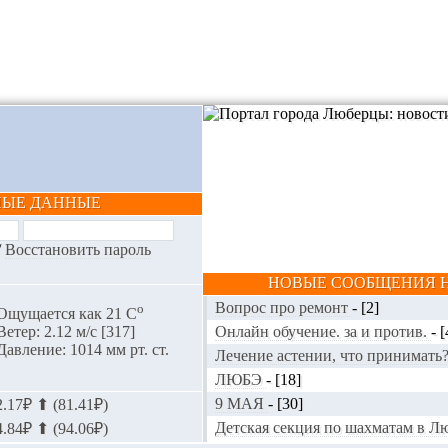
НЫЕ ДАННЫЕ
/
Восстановить пароль
НОВЫЕ СООБЩЕНИЯ Н
Вопрос про ремонт
-
[2]
o
Ощущается как 21 С
Онлайн обучение. за и против.
-
[
Ветер: 2.12 м/с [317]
Давление: 1014 мм рт. ст.
Лечение астении, что принимать
ЛЮБЭ
-
[18]
9 МАЯ
-
[30]
.17₽ ⬆ (81.41₽)
Детская секция по шахматам в 
.84₽ ⬆ (94.06₽)