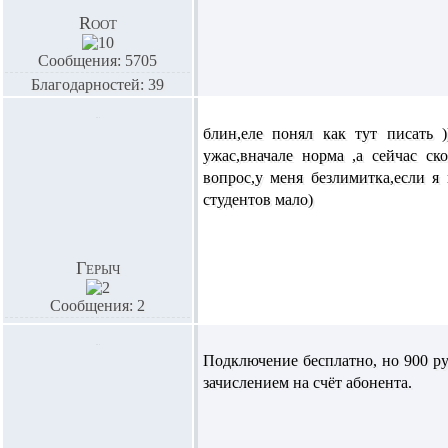
Root
Сообщения: 5705
Благодарностей: 39
блин,еле понял как тут писать 
ужас,вначале норма ,а сейчас ско
вопрос,у меня безлимитка,если я
студентов мало)
Герыч
Сообщения: 2
Подключение бесплатно, но 900 ру
зачислением на счёт абонента.