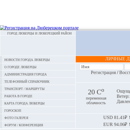
ГОРОД ЛЮБЕРЦЫ И ЛЮБЕРЕЦКИЙ РАЙОН
ЛИЧНЫЕ 
Новости города Люберцы
О городе Люберцы
Регистрация
/
Восс
Администрация города
Телефонный справочник
Транспорт / маршруты
o
20 С
Ощуща
Работа в городе
Ветер:
переменная
Давлен
Карта города Люберцы
облачность
Гороскоп
Фото галерея
USD
81.41₽ ⬆
EUR
94.06₽ ⬆
Форум / конференция