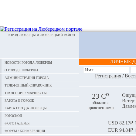
ГОРОД ЛЮБЕРЦЫ И ЛЮБЕРЕЦКИЙ РАЙОН
ЛИЧНЫЕ 
Новости города Люберцы
О городе Люберцы
Регистрация
/
Восс
Администрация города
Телефонный справочник
Транспорт / маршруты
o
23 С
Ощуща
Работа в городе
Ветер:
облачно с
Давлен
Карта города Люберцы
прояснениями
Гороскоп
Фото галерея
USD
82.17₽ ⬆
EUR
94.84₽ ⬆
Форум / конференция