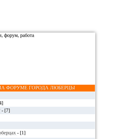
А ФОРУМЕ ГОРОДА ЛЮБЕРЦЫ
4]
?
-
[7]
Люберцах
-
[1]