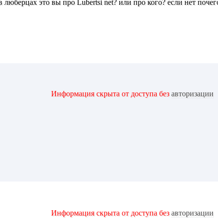
 люберцах это вы про Lubertsi net? или про кого? если нет поче
Информация скрыта от доступа без
авторизации
Информация скрыта от доступа без
авторизации