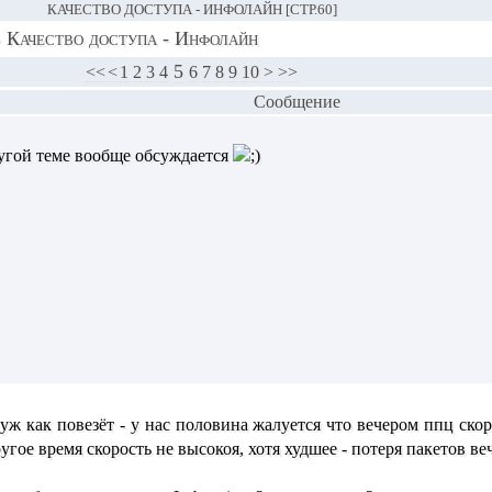
КАЧЕСТВО ДОСТУПА - ИНФОЛАЙН [СТР.60]
›
Качество доступа - Инфолайн
5
<<
<
1
2
3
4
6
7
8
9
10
>
>>
Сообщение
другой теме вообще обсуждается
ж как повезёт - у нас половина жалуется что вечером ппц скоро
другое время скорость не высокоя, хотя худшее - потеря пакетов в