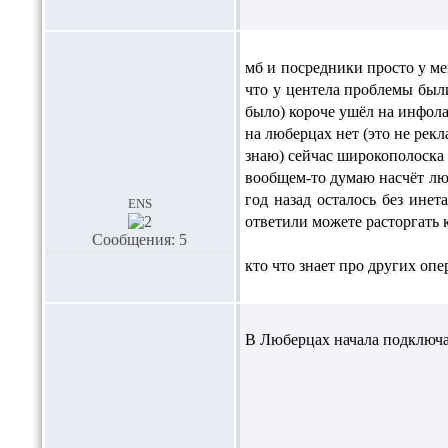
мб и посредники просто у ме
что у центела проблемы были
было) короче ушёл на инфол
на люберцах нет (это не рек
знаю) сейчас широкополоска
вообщем-то думаю насчёт лю
год назад осталось без ине
ens
ответили можете расторгать ко
Сообщения: 5
кто что знает про других оп
В Люберцах начала подключат