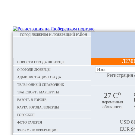
ГОРОД ЛЮБЕРЦЫ И ЛЮБЕРЕЦКИЙ РАЙОН
ЛИЧ
Новости города Люберцы
О городе Люберцы
Регистрация
Администрация города
Телефонный справочник
Транспорт / маршруты
o
27 С
Работа в городе
переменная
Карта города Люберцы
облачность
Гороскоп
Фото галерея
USD
81
EUR
94
Форум / конференция