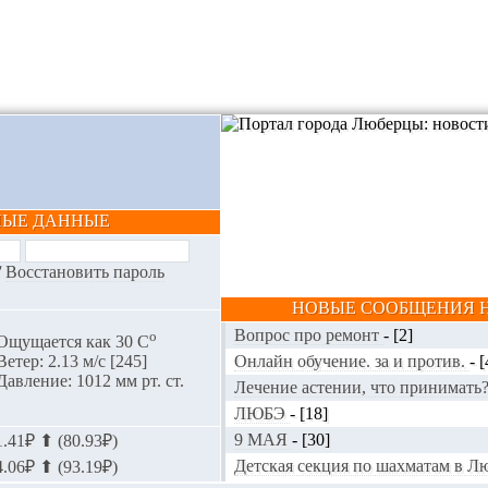
НЫЕ ДАННЫЕ
/
Восстановить пароль
НОВЫЕ СООБЩЕНИЯ Н
Вопрос про ремонт
-
[2]
o
Ощущается как 30 С
Онлайн обучение. за и против.
-
[
Ветер: 2.13 м/с [245]
Давление: 1012 мм рт. ст.
Лечение астении, что принимать
ЛЮБЭ
-
[18]
9 МАЯ
-
[30]
.41₽ ⬆ (80.93₽)
Детская секция по шахматам в 
.06₽ ⬆ (93.19₽)