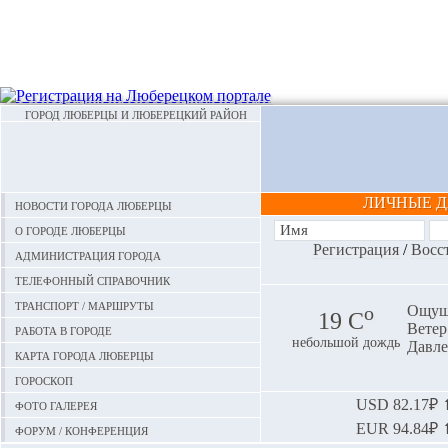
ГОРОД ЛЮБЕРЦЫ И ЛЮБЕРЕЦКИЙ РАЙОН
ЛИЧНЫЕ 
Новости города Люберцы
О городе Люберцы
Регистрация
/
Восс
Администрация города
Телефонный справочник
Транспорт / маршруты
o
Ощуща
19 С
Ветер:
Работа в городе
небольшой дождь
Давле
Карта города Люберцы
Гороскоп
Фото галерея
USD
82.17₽ ⬆
EUR
94.84₽ ⬆
Форум / конференция