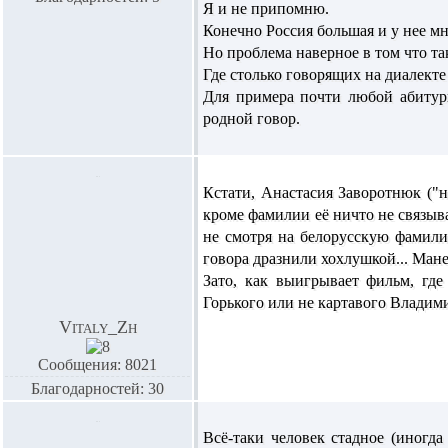
Я и не припомню.
Конечно Россия большая и у нее мн
Но проблема наверное в том что та
Где столько говорящих на диалекте
Для примера почти любой абитури
родной говор.
Кстати, Анастасия Заворотнюк ("н
кроме фамилии её ничто не связыва
не смотря на белорусскую фамилию
говора дразнили хохлушкой... Мане
Зато, как выигрывает фильм, гд
Горького или не картавого Владим
Vitaly_Zh
Сообщения: 8021
Благодарностей: 30
Всё-таки человек стадное (иногд