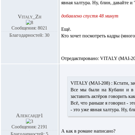
явная халтура. Ну, блин, давайте и
добавлено спустя 48 минут
Vitaly_Zh
Сообщения: 8021
Ещё.
Благодарностей: 30
Кто хочет посмотреть кадры (много
Отредактировано: VITALY (MAI-208)
VITALY (MAI-208) :
Кстати, за
Все мы были на Кубани и в 
заставить актёров говорить ка
Всё, что раньше я говорил - э
- это уже явная халтура. Ну, б
Александр1
Сообщения: 2191
А как в романе написано?
Благодарностей: 5