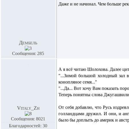
Даже и не начинал. Чем больше рек
Дембель
Сообщения: 285
А я всё читаю Шолохова. Далее ци
"...Зимой большой холодный зал
конопляное семя
..."
"...Да... Вот хочу Вам показать
пор
Теперь понятны слова Джугашвили о с
От себя добавлю, что Русь издрев
Vitaly_Zh
голландцами дружил. И они, и ан
Сообщения: 8021
было бы доплыть до америк и авст
Благодарностей: 30