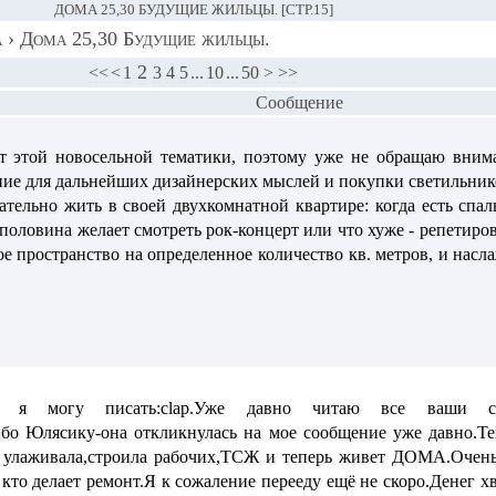
ДОМА 25,30 БУДУЩИЕ ЖИЛЬЦЫ. [СТР.15]
а
›
Дома 25,30 Будущие жильцы.
2
<<
<
1
3
4
5
...
10
...
50
>
>>
Сообщение
от этой новосельной тематики, поэтому уже не обращаю вним
ание для дальнейших дизайнерских мыслей и покупки светильник
чательно жить в своей
двух
комнатной квартире: когда есть спа
 половина желает смотреть рок-концерт или что хуже - репетир
ое пространство на определенное количество кв. метров, и нас
о я могу писать:clap.Уже давно читаю все ваши со
сибо Юлясику-она откликнулась на мое сообщение уже давно.
улаживала,строила рабочих,ТСЖ и теперь живет ДОМА.Очень
кто делает ремонт.Я к сожаление перееду ещё не скоро.Денег х