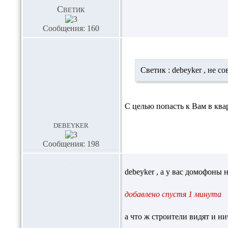
Светик
Сообщения: 160
Светик :
debeyker
, не с
С целью попасть к Вам в ква
debeyker
Сообщения: 198
debeyker
, а у вас домофоны 
добавлено спустя 1 минута
а что ж строители видят и ни