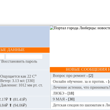
НЫЕ ДАННЫЕ
/
Восстановить пароль
НОВЫЕ СООБЩЕНИЯ Н
o
Вопрос про ремонт
-
[2]
Ощущается как 22 С
Ветер: 3.13 м/с [330]
Онлайн обучение. за и против.
-
[
Давление: 1012 мм рт. ст.
Лечение астении, что принимать
ЛЮБЭ
-
[18]
9 МАЯ
-
[30]
.17₽ ⬆ (81.41₽)
Детская секция по шахматам в 
.84₽ ⬆ (94.06₽)