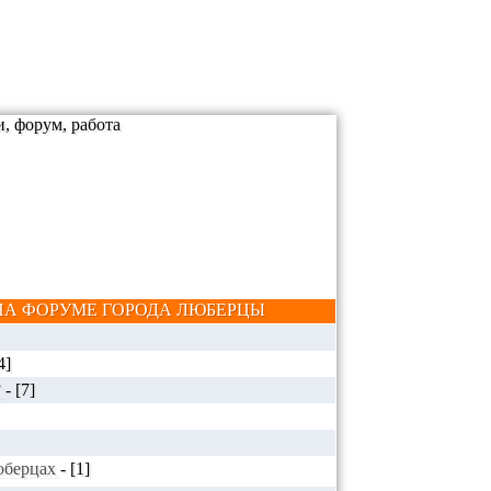
А ФОРУМЕ ГОРОДА ЛЮБЕРЦЫ
4]
?
-
[7]
Люберцах
-
[1]