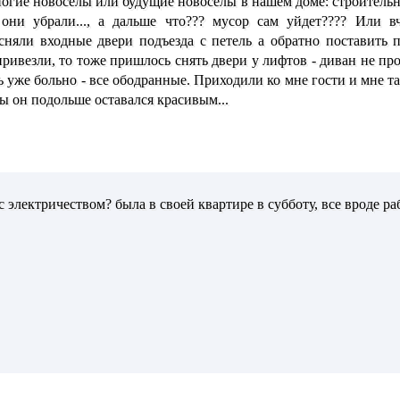
многие новоселы или будущие новоселы в нашем доме: строитель
 они убрали..., а дальше что??? мусор сам уйдет???? Или в
сняли входные двери подъезда с петель а обратно поставить п
привезли, то тоже пришлось снять двери у лифтов - диван не про
ь уже больно - все ободранные. Приходили ко мне гости и мне та
бы он подольше оставался красивым...
с электричеством? была в своей квартире в субботу, все вроде раб