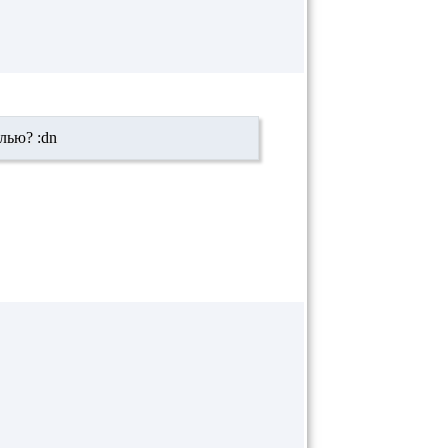
лью? :dn