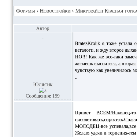
Форумы
›
Новостройки
›
Микрорайон Красная горк
Автор
BratezKrolik
я тоже устала 
каталоги, и жду второе дых
НО!!! Как же все-таки заме
желаешь выспаться, а вторая
чувствую как увеличилось м
...
Юлясик
Сообщения: 159
Привет ВСЕМ!Наконец-т
посоветовать,спросить.Спа
МОЛОДЕЦ-все успевала,все 
Желаю удачи и терпения-тем 