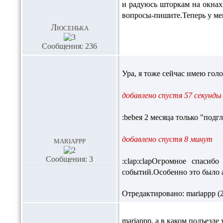
и радуюсь шторкам на окнах 
вопросы-пишите.Теперь у ме
Люсенька
Сообщения: 236
Ура, я тоже сейчас имею голо
добавлено спустя 57 секунды
:bebeя 2 месяца только "под
добавлено спустя 8 минут
mariappp
Сообщения: 3
:clap:clapОгромное спасиб
событий.Особенно это было а
Отредактировано: mariappp (24
mariappp, а в каком подъезде 