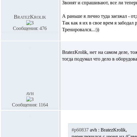
Звонят и спрашивают, все ли теперь
А раньше я лично туда заезжал - о
BratezKrolik
Так как я их в свое врем я забода
Сообщения: 476
Тренировался...:))
BratezKrolik,
нет на самом деле, то
тогда подумал что дело в оборудов
avh
Сообщения: 1164
#p60837
avh :
BratezKrolik,
переключился с июня на (Семе