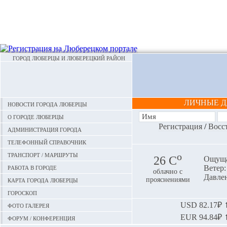
ГОРОД ЛЮБЕРЦЫ И ЛЮБЕРЕЦКИЙ РАЙОН
ЛИЧНЫЕ 
Новости города Люберцы
О городе Люберцы
Регистрация
/
Восс
Администрация города
Телефонный справочник
Транспорт / маршруты
o
26 С
Ощуща
Работа в городе
Ветер:
облачно с
Давлен
Карта города Люберцы
прояснениями
Гороскоп
Фото галерея
USD
82.17₽ ⬆
EUR
94.84₽ ⬆
Форум / конференция