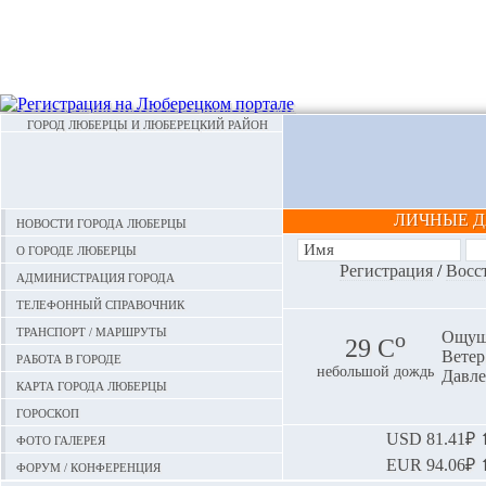
ГОРОД ЛЮБЕРЦЫ И ЛЮБЕРЕЦКИЙ РАЙОН
ЛИЧНЫЕ 
Новости города Люберцы
О городе Люберцы
Регистрация
/
Восс
Администрация города
Телефонный справочник
Транспорт / маршруты
o
Ощуща
29 С
Ветер:
Работа в городе
небольшой дождь
Давле
Карта города Люберцы
Гороскоп
Фото галерея
USD
81.41₽ ⬆
EUR
94.06₽ ⬆
Форум / конференция