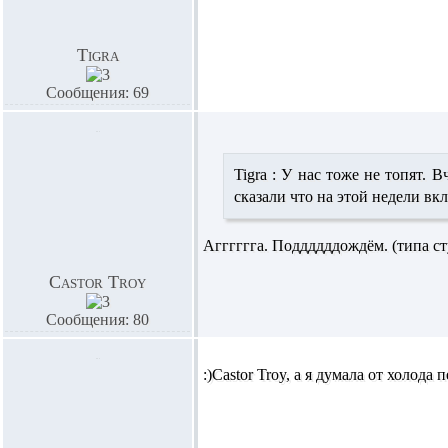
Tigra
Сообщения: 69
Tigra :
У нас тоже не топят. В
сказали что на этой недели вк
Агггггга. Поддддддождём. (типа ст
Castor Troy
Сообщения: 80
:)
Castor Troy,
а я думала от холода п