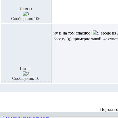
Левон
Сообщения: 106
ну и на том спасибо!
вроде из 
беседу :))) примерно такой же ответ.
Luger
Сообщения: 16
Портал г