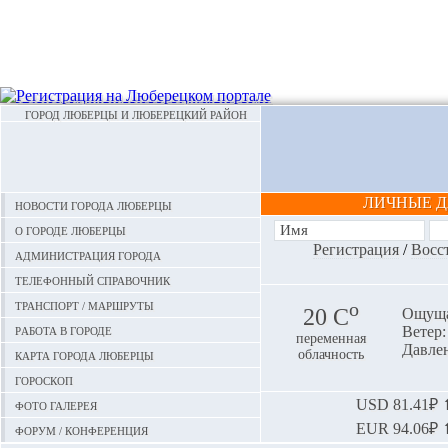
ГОРОД ЛЮБЕРЦЫ И ЛЮБЕРЕЦКИЙ РАЙОН
ЛИЧНЫЕ 
Новости города Люберцы
О городе Люберцы
Регистрация
/
Восс
Администрация города
Телефонный справочник
Транспорт / маршруты
o
20 С
Ощуща
Работа в городе
Ветер:
переменная
Давлен
Карта города Люберцы
облачность
Гороскоп
Фото галерея
USD
81.41₽ ⬆
EUR
94.06₽ ⬆
Форум / конференция