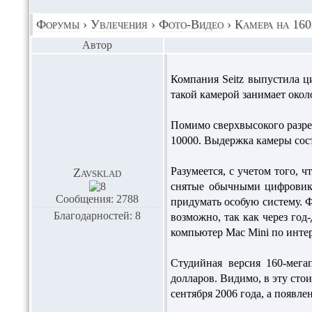
Форумы
›
Увлечения
›
Фото-Видео
›
Камера на 160
Автор
Компания Seitz выпустила ц
такой камерой занимает около
Помимо сверхвысокого разре
10000. Выдержка камеры сос
Разумеется, с учетом того, 
Zavsklad
снятые обычными цифровика
Сообщения: 2788
придумать особую систему. Ф
Благодарностей: 8
возможно, так как через год
компьютер Mac Mini по интер
Студийная версия 160-мега
долларов. Видимо, в эту сто
сентября 2006 года, а появле