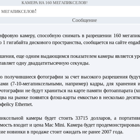
КАМЕРА НА 160 МЕГАПИКСЕЛОВ!
 мегапикселов!
Сообщение
ифровую камеру, способную снимать в разрешении 160 мегапик
 1 гигабайта дискового пространства, сообщается на сайте engad
шения, еще одним выдающимся показателем камеры является уро
тавляет одну двадцатитысячную секунды.
что получившиеся фотографии за счет высокого разрешения будут
ми (7-10-мегапиксельными, например) кадры, для хранения и
отографии не будут храниться на карте памяти фотоаппарата (х
-два на рынке появятся флэш-карты емкостью в несколько десятко
фейсу Ethernet.
пиксельной камеры будет стоить 33715 долларов, а портатив
имость входит и цена Mac Mini. Камера будет продемонстрирована
ние новинки в продаже стоит ожидать не ранее 2007 года.