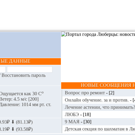
НЫЕ ДАННЫЕ
/
Восстановить пароль
НОВЫЕ СООБЩЕНИЯ Н
o
Вопрос про ремонт
-
[2]
Ощущается как 30 С
Ветер: 4.5 м/с [200]
Онлайн обучение. за и против.
-
[
Давление: 1014 мм рт. ст.
Лечение астении, что принимать
ЛЮБЭ
-
[18]
9 МАЯ
-
[30]
.93₽ ⬇ (81.13₽)
Детская секция по шахматам в 
.19₽ ⬇ (93.58₽)