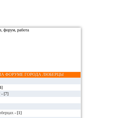
А ФОРУМЕ ГОРОДА ЛЮБЕРЦЫ
4]
?
-
[7]
Люберцах
-
[1]