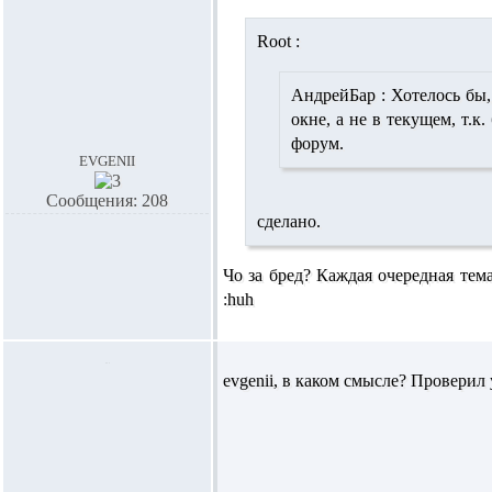
Root :
АндрейБар :
Хотелось бы,
окне, а не в текущем, т.
форум.
evgenii
Сообщения: 208
сделано.
Чо за бред? Каждая очередная тема
:huh
evgenii,
в каком смысле? Проверил 