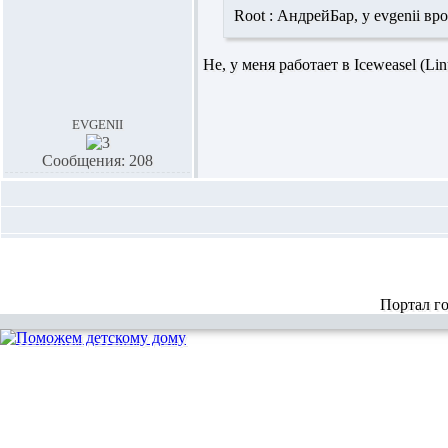
Root :
АндрейБар,
у evgenii вр
Не, у меня работает в Iceweasel (L
evgenii
Сообщения: 208
Портал г