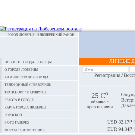
ГОРОД ЛЮБЕРЦЫ И ЛЮБЕРЕЦКИЙ РАЙОН
ЛИЧНЫЕ 
Новости города Люберцы
О городе Люберцы
Регистрация
/
Восс
Администрация города
Телефонный справочник
Транспорт / маршруты
o
25 С
Ощуща
Работа в городе
Ветер:
облачно с
Давлен
Карта города Люберцы
прояснениями
Гороскоп
Фото галерея
USD
82.17₽ ⬆
EUR
94.84₽ ⬆
Форум / конференция