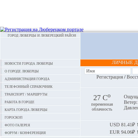
ГОРОД ЛЮБЕРЦЫ И ЛЮБЕРЕЦКИЙ РАЙОН
ЛИЧНЫЕ 
Новости города Люберцы
О городе Люберцы
Регистрация
/
Восс
Администрация города
Телефонный справочник
Транспорт / маршруты
o
27 С
Ощуща
Работа в городе
Ветер:
переменная
Давлен
Карта города Люберцы
облачность
Гороскоп
Фото галерея
USD
81.41₽ ⬆
EUR
94.06₽ ⬆
Форум / конференция