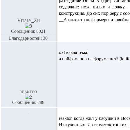
разъединяется на 3 (три) соста
содержит: нож, вилку и ложку...
конструкция. До сих пор беру с со
__А ножи-трансформеры и швейцарс
Vitaly_Zh
Сообщения: 8021
Благодарностей: 30
ох! какая тема!
а найфоманов на форуме нет? (kni
reaktor
Сообщения: 288
reaktor,
когда жил у бабушки в Воск
Из кухонных. Из стамесок тонких. 