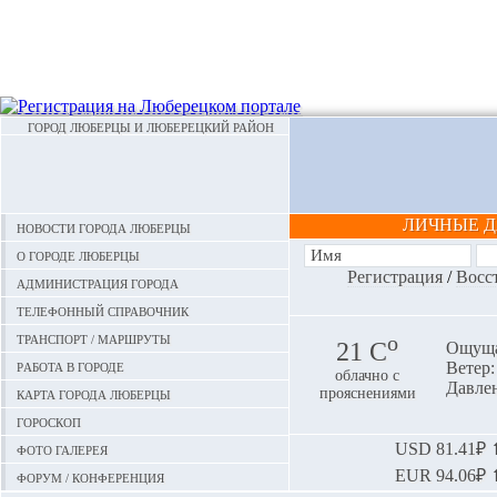
ГОРОД ЛЮБЕРЦЫ И ЛЮБЕРЕЦКИЙ РАЙОН
ЛИЧНЫЕ 
Новости города Люберцы
О городе Люберцы
Регистрация
/
Восс
Администрация города
Телефонный справочник
Транспорт / маршруты
o
21 С
Ощуща
Работа в городе
Ветер: 
облачно с
Давлен
Карта города Люберцы
прояснениями
Гороскоп
Фото галерея
USD
81.41₽ ⬆
EUR
94.06₽ ⬆
Форум / конференция