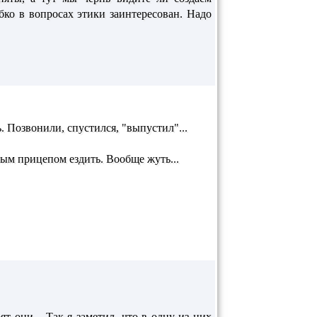
ибко в вопросах этики заинтересован. Надо
 Позвонили, спустился, "выпустил"...
ым прицепом ездить. Вообще жуть...
т они... Так я заметил, что в одну из них