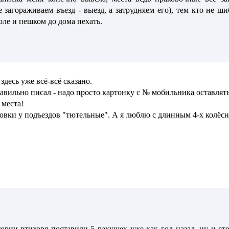
 загораживаем въезд - выезд, а затрудняем его), тем кто не ш
оле и пешком до дома пехать.
десь уже всё-всё сказано.
льно писал - надо просто картонку с № мобильника оставлять.
 места!
овки у подъездов "тютельные". А я люблю с длинным 4-х колёсн
рии втихоря поставили 5 ракушек уже как год назад, ну и стоя