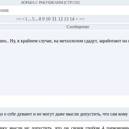
БОРЬБА С РАКУШКАМИ [СТР.150]
ками
11
<<
<
1
...
5
...
8
9
10
12
13
14
>
>>
Сообщение
но.. Ну, в крайнем случае, на металлолом сдадут, заработают на я
о о себе думают и не могут даже мысли допустить, что сам кому
ку мысли не допустить, что он своим гробом 4 парковочны