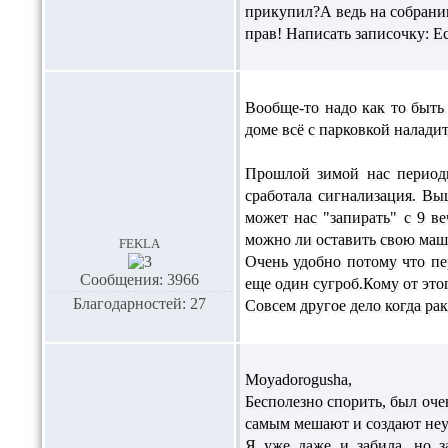
прикупил?А ведь на собрании
прав! Написать записочку: Е
Вообще-то надо как то быть 
доме всё с парковкой наладит
Прошлой зимой нас периоди
сработала сигнализация. Вы
может нас "запирать" с 9 в
можно ли оставить свою маши
fekla
Очень удобно потому что пе
Сообщения: 3966
еще один сугроб.Кому от это
Благодарностей: 27
Совсем другое дело когда ра
Moyadorogusha,
Бесполезно спорить, был очен
самым мешают и создают неу
Я уже даже и забила, но з