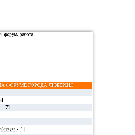
А ФОРУМЕ ГОРОДА ЛЮБЕРЦЫ
4]
?
-
[7]
Люберцах
-
[1]