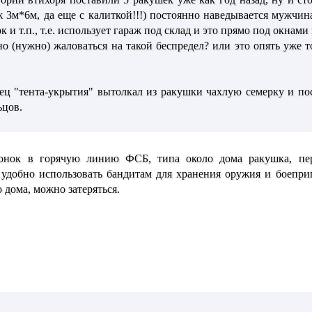
ж 3м*6м, да еще с калиткой!!!) постоянно наведывается мужчин
к и т.п., т.е. использует гараж под склад и это прямо под окнами
о (нужно) жаловаться на такой беспредел? или это опять уже 
ец "тента-укрытия" вытолкал из ракушки чахлую семерку и пос
ьцов.
вонок в горячую линию ФСБ, типа около дома ракушка, пер
удобно использовать бандитам для хранения оружия и боеприп
 дома, можно затеряться.