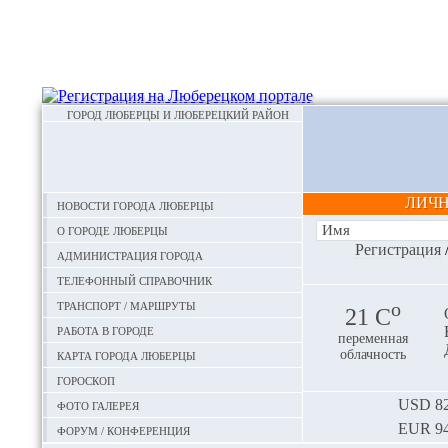
ГОРОД ЛЮБЕРЦЫ И ЛЮБЕРЕЦКИЙ РАЙОН
ЛИЧ
Новости города Люберцы
О городе Люберцы
Регистрация
Администрация города
Телефонный справочник
Транспорт / маршруты
o
21 С
Работа в городе
переменная
Карта города Люберцы
облачность
Гороскоп
Фото галерея
USD
82
EUR
94
Форум / конференция