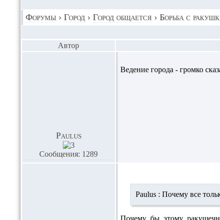
Форумы
›
Город
›
Город общается
›
Борьба с ракуш
Автор
Ведение города - громко сказа
Paulus
Сообщения: 1289
Paulus :
Почему все тольк
Почему бы этому ракушечни