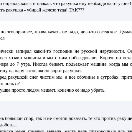
 оправдывался и плакал, что ракушка ему необходима от угона!
сть ракушка - убирай железо туда! ТАК???
по зговорчивее, права качать не надо, дело-то соседское. Дум
ся.
чески запирал какой-то господин не русской наружности. О
шел хозяин машины и мы с ним побеседовали. Короче он оста
ечера до 7 утра. Иногда бывает, подьезжает машина, когда мы
ну на пару часов около ворот ракушки.
ред ракушкой снег чистим мы, а все обочины в сугробах, притк
го польза?
кушка просто людям мешает, конечно её надо убрать.
ь большой спор, так и не смогли доказать, те кто против ракуше
добства.
аписка меня конечно вывела, места ведь праковочные все за