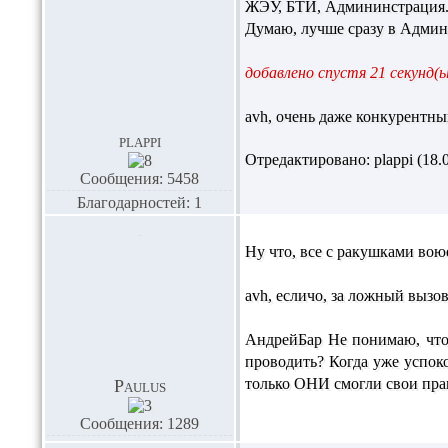
ЖЭУ, БТИ, Админинстрация
Думаю, лучше сразу в Адми
добавлено спустя 21 секунд(ы
avh,
очень даже конкурентн
plappi
Отредактировано: plappi (18.0
Сообщения: 5458
Благодарностей: 1
Ну что, все с ракушками воюем?)
avh,
есличо, за ложный вызов
АндрейБар
Не понимаю, что
проводить? Когда уже успок
только ОНИ смогли свои права р
Paulus
Сообщения: 1289