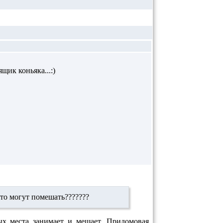
щик коньяка...:)
 то могут помешать???????
х места занимает и мешает. Придомовая