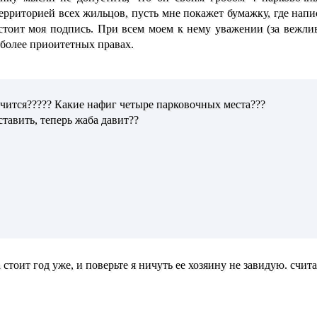
ерриторией всех жильцов, пусть мне покажет бумажку, где напи
 стоит моя подпись. При всем моем к нему уважении (за вежлив
в более приоитетных правах.
ончится????? Какие нафиг четыре парковочных места???
ставить, теперь жаба давит??
 стоит год уже, и поверьте я ничуть ее хозяину не завидую. счит