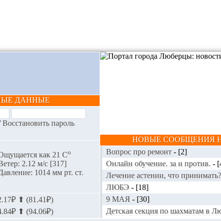
НЫЕ ДАННЫЕ
/
Восстановить пароль
НОВЫЕ СООБЩЕНИЯ Н
Вопрос про ремонт
-
[2]
o
Ощущается как 21 С
Онлайн обучение. за и против.
-
[
Ветер: 2.12 м/с [317]
Давление: 1014 мм рт. ст.
Лечение астении, что принимать
ЛЮБЭ
-
[18]
9 МАЯ
-
[30]
.17₽ ⬆ (81.41₽)
Детская секция по шахматам в 
.84₽ ⬆ (94.06₽)