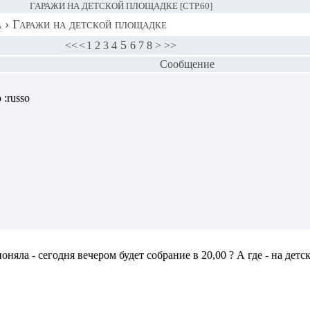
ГАРАЖИ НА ДЕТСКОЙ ПЛОЩАДКЕ [СТР.60]
а
›
Гаражи на детской площадке
5
<<
<
1
2
3
4
6
7
8
>
>>
Сообщение
 :russo
оняла - сегодня вечером будет собрание в 20,00 ? А где - на де