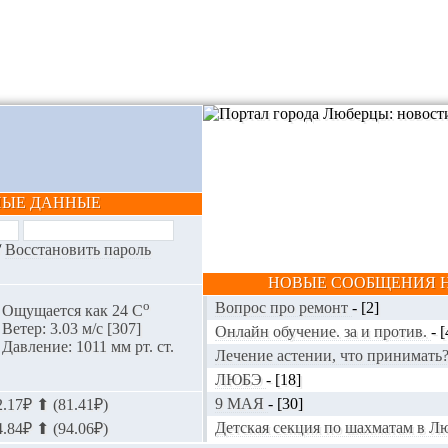
НЫЕ ДАННЫЕ
/
Восстановить пароль
НОВЫЕ СООБЩЕНИЯ Н
o
Вопрос про ремонт
-
[2]
Ощущается как 24 С
Ветер: 3.03 м/с [307]
Онлайн обучение. за и против.
-
[
Давление: 1011 мм рт. ст.
Лечение астении, что принимать
ЛЮБЭ
-
[18]
9 МАЯ
-
[30]
.17₽ ⬆ (81.41₽)
Детская секция по шахматам в 
.84₽ ⬆ (94.06₽)