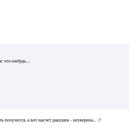
 что-нибудь....
 получится, а вот насчет ракушек - неуверена... :?