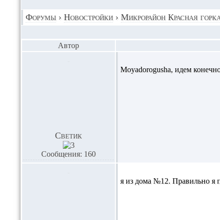
Форумы
›
Новостройки
›
Микрорайон Красная горк
Автор
Moyadorogusha,
идем конечно
Светик
Сообщения: 160
я из дома №12. Правильно я п