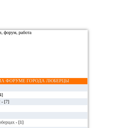
А ФОРУМЕ ГОРОДА ЛЮБЕРЦЫ
4]
?
-
[7]
Люберцах
-
[1]