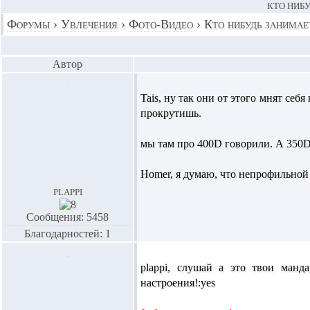
КТО НИБУ
Форумы
›
Увлечения
›
Фото-Видео
›
Кто нибудь занимае
Автор
Tais,
ну так они от этого мнят себ
прокрутишь.
мы там про 400D говорили. А 350D
Homer,
я думаю, что непрофильной
plappi
Сообщения: 5458
Благодарностей: 1
plappi,
слушай а это твои манд
настроения!:yes