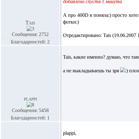
добавлено спустя 1 минута
А про 400D я поняла:) просто хотел
фотки:)
Tais
Сообщения: 2752
Отредактировано: Tais (19.06.2007 1
Благодарностей: 2
Tais,
какие именно? думаю, что та
а не выкладываешь ты зря
плох
plappi
Сообщения: 5458
Благодарностей: 1
plappi,