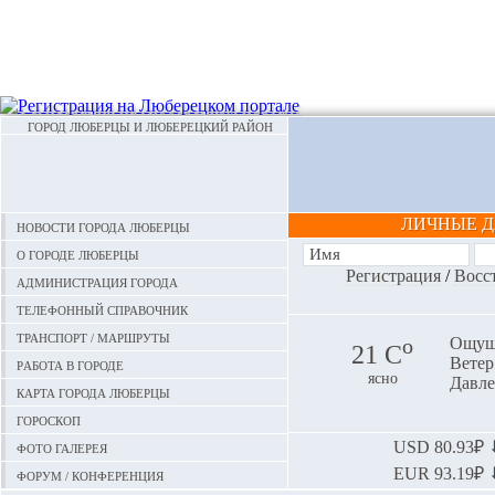
ГОРОД ЛЮБЕРЦЫ И ЛЮБЕРЕЦКИЙ РАЙОН
ЛИЧНЫЕ 
Новости города Люберцы
О городе Люберцы
Регистрация
/
Восс
Администрация города
Телефонный справочник
Транспорт / маршруты
o
Ощуща
21 С
Ветер:
Работа в городе
ясно
Давле
Карта города Люберцы
Гороскоп
Фото галерея
USD
80.93₽ ⬇
EUR
93.19₽ ⬇
Форум / конференция