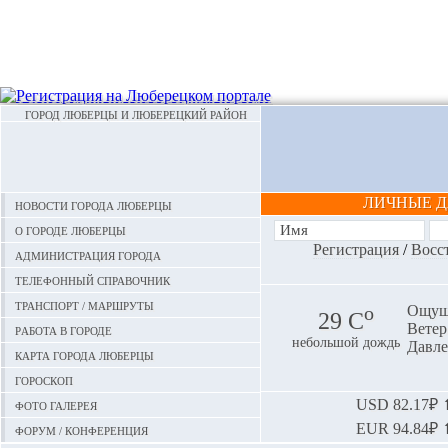
ГОРОД ЛЮБЕРЦЫ И ЛЮБЕРЕЦКИЙ РАЙОН
ЛИЧНЫЕ 
Новости города Люберцы
О городе Люберцы
Регистрация
/
Восс
Администрация города
Телефонный справочник
Транспорт / маршруты
o
Ощуща
29 С
Ветер:
Работа в городе
небольшой дождь
Давле
Карта города Люберцы
Гороскоп
Фото галерея
USD
82.17₽ ⬆
EUR
94.84₽ ⬆
Форум / конференция