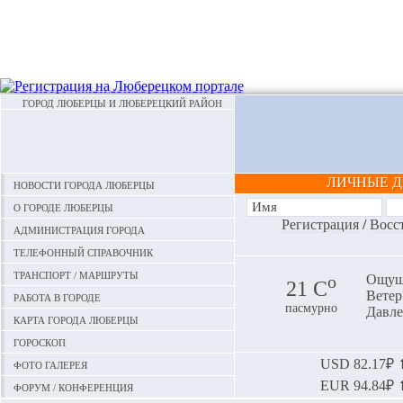
ГОРОД ЛЮБЕРЦЫ И ЛЮБЕРЕЦКИЙ РАЙОН
ЛИЧНЫЕ 
Новости города Люберцы
О городе Люберцы
Регистрация
/
Восс
Администрация города
Телефонный справочник
Транспорт / маршруты
o
Ощуща
21 С
Ветер:
Работа в городе
пасмурно
Давле
Карта города Люберцы
Гороскоп
Фото галерея
USD
82.17₽ ⬆
EUR
94.84₽ ⬆
Форум / конференция