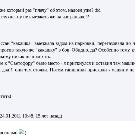
же который раз "плачу" об этом, надоел уже? :bd
 глухие, ну не выезжать же на час раньше!?
сан-"какашка" выезжала задом из парковки, перегазовала по чё
ротив такую же "какашку" в бок. Обидно, да? Особенно тому, к
икому никак не проехать.
же к "Светофору" было место - я приткнулся и оставил там маши
а два!!! они там стояли. Потом гаишники приехали - машину пе
тить!
4.01.2011 10:48, 15 лет назад)
дня ночью