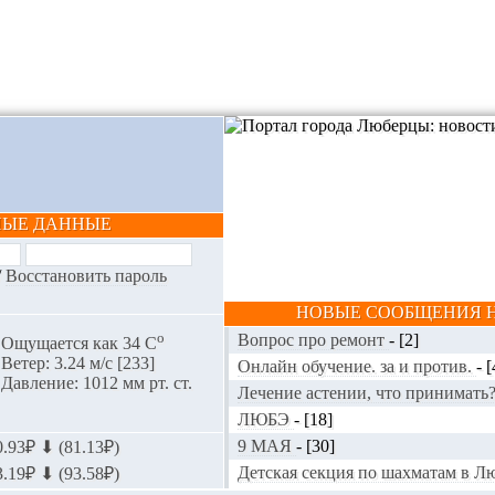
НЫЕ ДАННЫЕ
/
Восстановить пароль
НОВЫЕ СООБЩЕНИЯ Н
o
Вопрос про ремонт
-
[2]
Ощущается как 34 С
Ветер: 3.24 м/с [233]
Онлайн обучение. за и против.
-
[
Давление: 1012 мм рт. ст.
Лечение астении, что принимать
ЛЮБЭ
-
[18]
9 МАЯ
-
[30]
.93₽ ⬇ (81.13₽)
Детская секция по шахматам в 
.19₽ ⬇ (93.58₽)