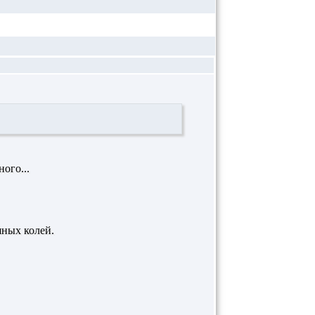
ного...
яных колей.