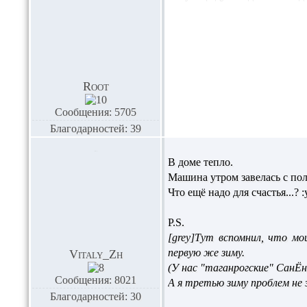
Root
Сообщения: 5705
Благодарностей: 39
В доме тепло.
Машина утром завелась с по
Что ещё надо для счастья...? :
P.S.
[grey]Тут вспомнил, что мо
первую же зиму.
Vitaly_Zh
(У нас "таганрогские" СанЁн
Сообщения: 8021
А я третью зиму проблем не 
Благодарностей: 30