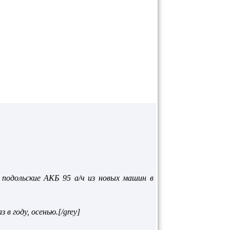
 подольские АКБ 95 а/ч из новых машин в
в году, осенью.[/grey]