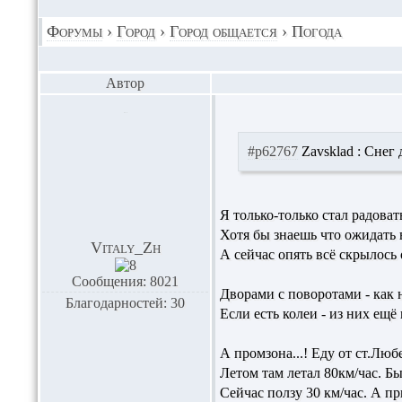
Форумы
›
Город
›
Город общается
›
Погода
Автор
#p62767
Zavsklad :
Снег д
Я только-только стал радовать
Хотя бы знаешь что ожидать в
Vitaly_Zh
А сейчас опять всё скрылось 
Сообщения: 8021
Дворами с поворотами - как 
Благодарностей: 30
Если есть колеи - из них ещё
А промзона...! Еду от ст.Л
Летом там летал 80км/час. Бы
Сейчас ползу 30 км/час. А пр