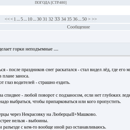
ПОГОДА [СТР.480]
33
<<
<
1
...
5
...
10
...
30
31
32
34
35
36
...
50
>
>>
Сообщение
елает горки неподъемные ....
ся - после праздников снег раскатался - стал видел лёд, где его м
 плане заноса.
от глаз водителей - страшно ездить.
на спидвее - любой поворот с подзаносом, если нет глубоких лед
 надо выбраться, чтобы припарковаться или кого пропустить.
юберцы через Некрасовку на ЛюберцыII+Машково.
стрее нельзя - выбоины.
и разъезде с кем-то вообще иной раз останавливаюсь.