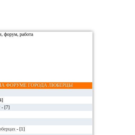
А ФОРУМЕ ГОРОДА ЛЮБЕРЦЫ
4]
?
-
[7]
Люберцах
-
[1]