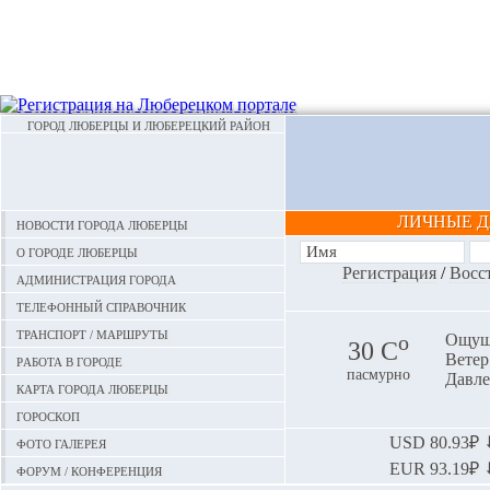
ГОРОД ЛЮБЕРЦЫ И ЛЮБЕРЕЦКИЙ РАЙОН
ЛИЧНЫЕ 
Новости города Люберцы
О городе Люберцы
Регистрация
/
Восс
Администрация города
Телефонный справочник
Транспорт / маршруты
o
Ощуща
30 С
Ветер:
Работа в городе
пасмурно
Давле
Карта города Люберцы
Гороскоп
Фото галерея
USD
80.93₽ ⬇
EUR
93.19₽ ⬇
Форум / конференция