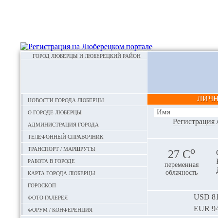
ГОРОД ЛЮБЕРЦЫ И ЛЮБЕРЕЦКИЙ РАЙОН
ЛИЧ
Новости города Люберцы
О городе Люберцы
Регистрация
Администрация города
Телефонный справочник
Транспорт / маршруты
o
27 С
Работа в городе
переменная
Карта города Люберцы
облачность
Гороскоп
Фото галерея
USD
81
EUR
94
Форум / конференция