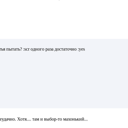
ья пытать? :scr одного раза достаточно :yes
удачно. Хотя.... там и выбор-то махонький...