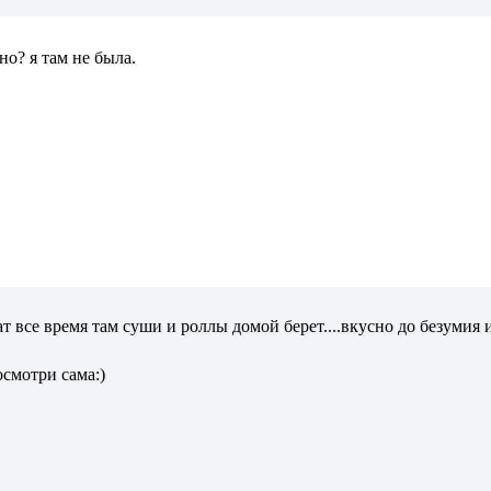
но? я там не была.
рат все время там суши и роллы домой берет....вкусно до безумия
осмотри сама:)