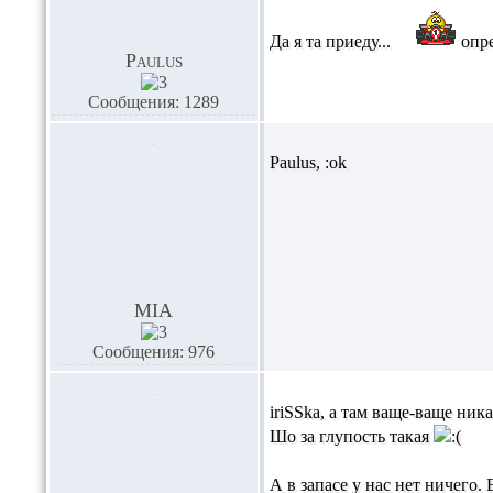
Да я та приеду...
опре
Paulus
Сообщения: 1289
Paulus,
:ok
MIA
Сообщения: 976
iriSSka,
а там ваще-ваще ника
Шо за глупость такая
А в запасе у нас нет ничего