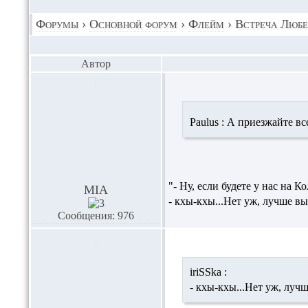
Форумы
›
Основной форум
›
Флейм
›
Встреча Любер
Автор
Paulus :
А приезжайте вс
"- Ну, если будете у нас на Ко
MIA
- кхы-кхы...Нет уж, лучше вы 
Сообщения: 976
iriSSka :
- кхы-кхы...Нет уж, лучше