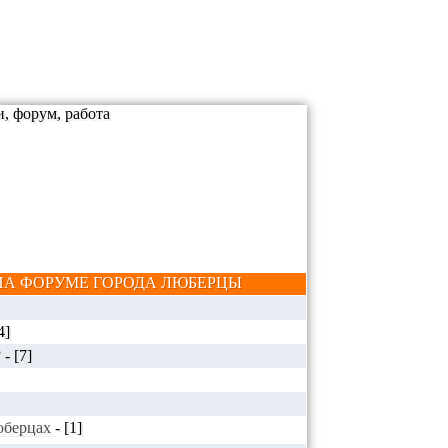
А ФОРУМЕ ГОРОДА ЛЮБЕРЦЫ
4]
?
-
[7]
Люберцах
-
[1]