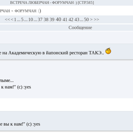
ВСТРЕЧА ЛЮБЕРЧАН - ФОРУМЧАН :) [СТР.585]
чан - форумчан :)
40
<<
<
1
...
5
...
10
...
37
38
39
41
42
43
...
50
>
>>
Сообщение
е на Академическую в йапонский ресторан ТАКЭ..
лыме...
к нам!" (с) :yes
 вы к нам!" (с) :yes