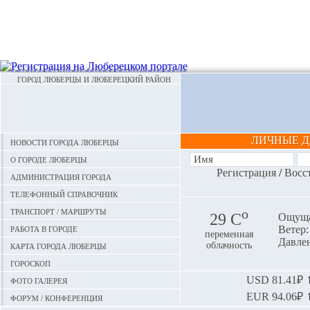
ГОРОД ЛЮБЕРЦЫ И ЛЮБЕРЕЦКИЙ РАЙОН
ЛИЧНЫЕ 
Новости города Люберцы
О городе Люберцы
Регистрация
/
Восс
Администрация города
Телефонный справочник
Транспорт / маршруты
o
29 С
Ощуща
Работа в городе
Ветер:
переменная
Давлен
Карта города Люберцы
облачность
Гороскоп
Фото галерея
USD
81.41₽ ⬆
EUR
94.06₽ ⬆
Форум / конференция