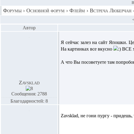
В
Форумы
›
Основной форум
›
Флейм
›
Встреча Люберчан -
Автор
Я сейчас залез на сайт Япошки. Ц
На картинках все вкусно
ВСЕ х
А что Вы посоветуете там попробо
Zavsklad
Сообщения: 2788
Благодарностей: 8
Zavsklad,
не гони пургу - придешь,