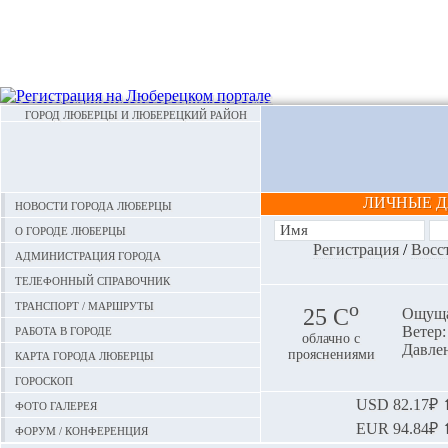
ГОРОД ЛЮБЕРЦЫ И ЛЮБЕРЕЦКИЙ РАЙОН
ЛИЧНЫЕ 
Новости города Люберцы
О городе Люберцы
Регистрация
/
Восс
Администрация города
Телефонный справочник
Транспорт / маршруты
o
25 С
Ощуща
Работа в городе
Ветер: 
облачно с
Давлен
Карта города Люберцы
прояснениями
Гороскоп
Фото галерея
USD
82.17₽ ⬆
EUR
94.84₽ ⬆
Форум / конференция