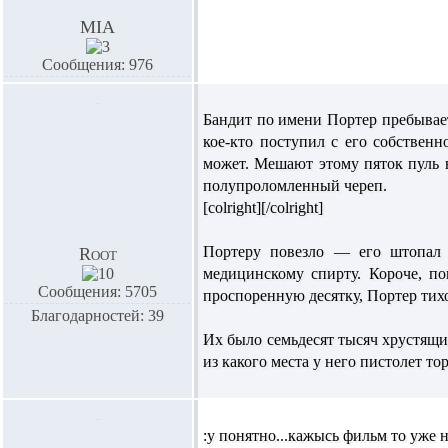
MIA
Сообщения: 976
Бандит по имени Портер пребывает 
кое-кто поступил с его собствен
может. Мешают этому пяток пуль в
полупроломленный череп.
[colright]
[/colright]
Портеру повезло — его штопал 
Root
медицинскому спирту. Короче, по
Сообщения: 5705
проспоренную десятку, Портер тихо
Благодарностей: 39
Их было семьдесят тысяч хрустящих
из какого места у него пистолет то
:y понятно...кажысь фильм то уже н