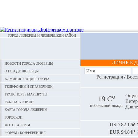
ГОРОД ЛЮБЕРЦЫ И ЛЮБЕРЕЦКИЙ РАЙОН
ЛИЧНЫЕ 
Новости города Люберцы
О городе Люберцы
Регистрация
/
Восс
Администрация города
Телефонный справочник
Транспорт / маршруты
o
Ощуща
19 С
Ветер:
Работа в городе
небольшой дождь
Давле
Карта города Люберцы
Гороскоп
Фото галерея
USD
82.17₽ ⬆
EUR
94.84₽ ⬆
Форум / конференция