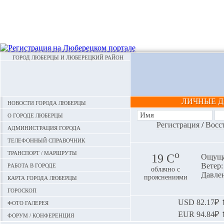
ГОРОД ЛЮБЕРЦЫ И ЛЮБЕРЕЦКИЙ РАЙОН
ЛИЧНЫЕ 
Новости города Люберцы
О городе Люберцы
Регистрация
/
Восс
Администрация города
Телефонный справочник
Транспорт / маршруты
o
19 С
Ощуща
Работа в городе
Ветер: 
облачно с
Давлен
Карта города Люберцы
прояснениями
Гороскоп
Фото галерея
USD
82.17₽ ⬆
EUR
94.84₽ ⬆
Форум / конференция