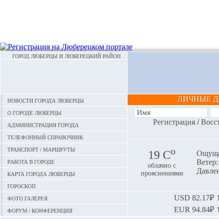
ГОРОД ЛЮБЕРЦЫ И ЛЮБЕРЕЦКИЙ РАЙОН
ЛИЧНЫЕ 
Новости города Люберцы
О городе Люберцы
Регистрация
/
Восс
Администрация города
Телефонный справочник
Транспорт / маршруты
o
19 С
Ощуща
Работа в городе
Ветер: 
облачно с
Давлен
Карта города Люберцы
прояснениями
Гороскоп
Фото галерея
USD
82.17₽ ⬆
EUR
94.84₽ ⬆
Форум / конференция