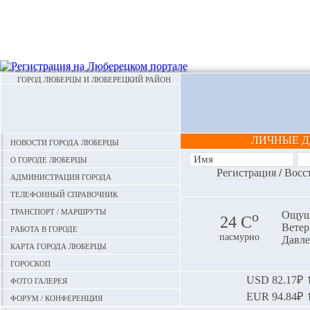
ГОРОД ЛЮБЕРЦЫ И ЛЮБЕРЕЦКИЙ РАЙОН
ЛИЧНЫЕ 
Новости города Люберцы
О городе Люберцы
Регистрация
/
Восс
Администрация города
Телефонный справочник
Транспорт / маршруты
o
Ощуща
24 С
Ветер:
Работа в городе
пасмурно
Давле
Карта города Люберцы
Гороскоп
Фото галерея
USD
82.17₽ ⬆
EUR
94.84₽ ⬆
Форум / конференция