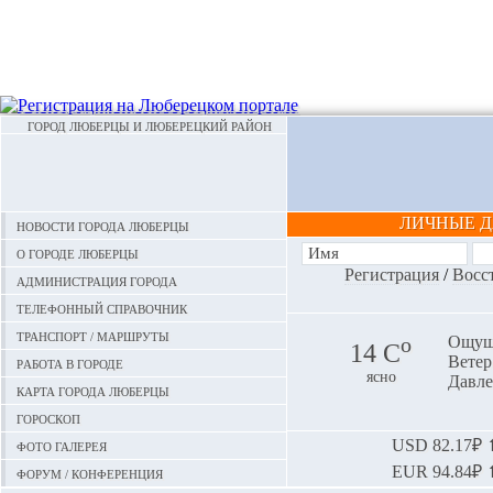
ГОРОД ЛЮБЕРЦЫ И ЛЮБЕРЕЦКИЙ РАЙОН
ЛИЧНЫЕ 
Новости города Люберцы
О городе Люберцы
Регистрация
/
Восс
Администрация города
Телефонный справочник
Транспорт / маршруты
o
Ощуща
14 С
Ветер:
Работа в городе
ясно
Давле
Карта города Люберцы
Гороскоп
Фото галерея
USD
82.17₽ ⬆
EUR
94.84₽ ⬆
Форум / конференция