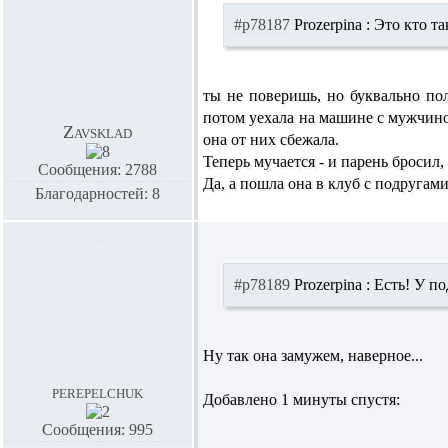
#p78187
Prozerpina :
Это кто та
ты не поверишь, но буквально пол
потом уехала на машине с мужчино
Zavsklad
она от них сбежала.
Теперь мучается - и парень бросил,
Сообщения: 2788
Да, а пошла она в клуб с подругами
Благодарностей: 8
#p78189
Prozerpina :
Есть! У по
Ну так она замужем, наверное...
perepelchuk
Добавлено 1 минуты спустя:
Сообщения: 995