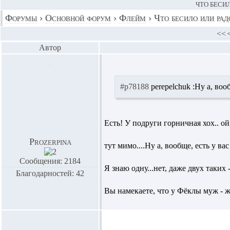
ЧТО БЕСИЛ
Форумы
›
Основной форум
›
Флейм
›
Что бесило или рад
<<
Автор
#p78188
perepelchuk :
Ну а, воо
Есть! У подруги горничная хох.. о
Prozerpina
тут мимо....Ну а, вообще, есть у в
Сообщения: 2184
Я знаю одну...нет, даже двух таких 
Благодарностей: 42
Вы намекаете, что у Фёклы муж - 