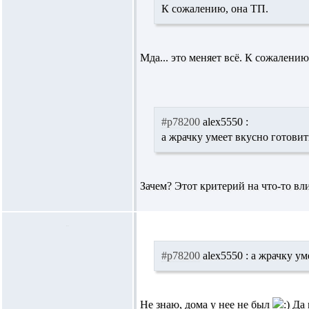
К сожалению, она ТП.
Мда... это меняет всё. К сожалению
#p78200
alex5550 :
а жрачку умеет вкусно готовит
Зачем? Этот критерий на что-то вл
#p78200
alex5550 :
а жрачку ум
Не знаю, дома у нее не был
Да 