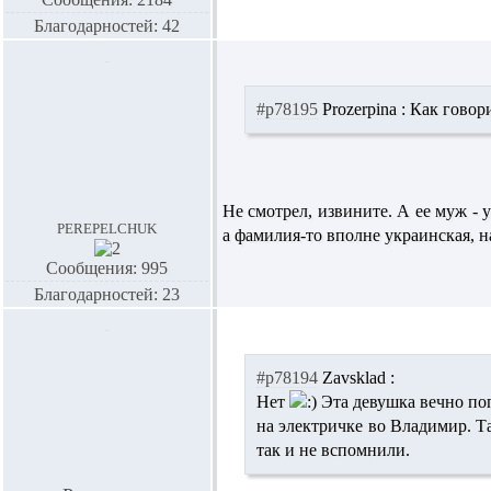
Благодарностей: 42
#p78195
Prozerpina :
Как говори
Не смотрел, извините. А ее муж - у
perepelchuk
а фамилия-то вполне украинская, на
Сообщения: 995
Благодарностей: 23
#p78194
Zavsklad :
Нет
Эта девушка вечно поп
на электричке во Владимир. Т
так и не вспомнили.