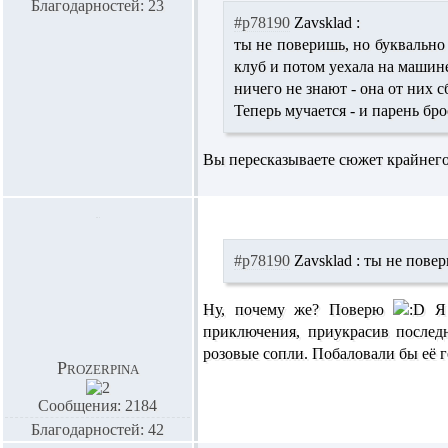
Благодарностей: 23
#p78190
Zavsklad :
ты не поверишь, но буквально 
клуб и потом уехала на машин
ничего не знают - она от них с
Теперь мучается - и парень бро
Вы пересказываете сюжет крайнего
#p78190
Zavsklad :
ты не пове
Ну, почему же? Поверю
Я 
приключения, приукрасив послед
розовые сопли. Побаловали бы её г
Prozerpina
Сообщения: 2184
Благодарностей: 42