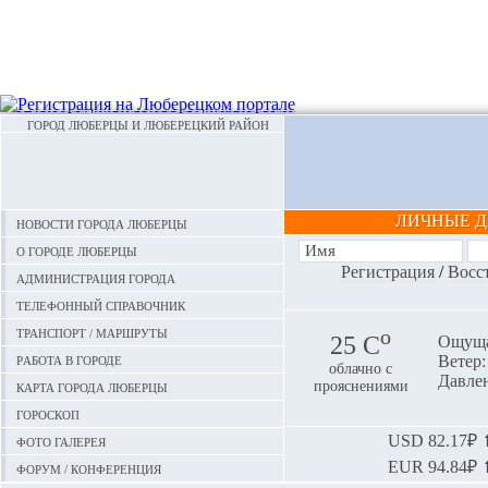
ГОРОД ЛЮБЕРЦЫ И ЛЮБЕРЕЦКИЙ РАЙОН
ЛИЧНЫЕ 
Новости города Люберцы
О городе Люберцы
Регистрация
/
Восс
Администрация города
Телефонный справочник
Транспорт / маршруты
o
25 С
Ощуща
Работа в городе
Ветер:
облачно с
Давлен
Карта города Люберцы
прояснениями
Гороскоп
Фото галерея
USD
82.17₽ ⬆
EUR
94.84₽ ⬆
Форум / конференция