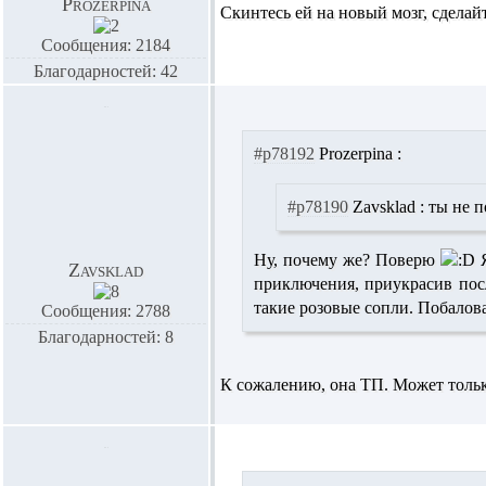
Prozerpina
Скинтесь ей на новый мозг, сдела
Сообщения: 2184
Благодарностей: 42
#p78192
Prozerpina :
#p78190
Zavsklad :
ты не п
Ну, почему же? Поверю
Я
Zavsklad
приключения, приукрасив пос
такие розовые сопли. Побалов
Сообщения: 2788
Благодарностей: 8
К сожалению, она ТП. Может только