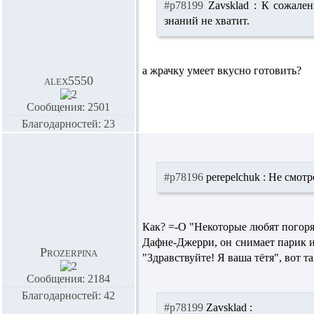
#p78199
Zavsklad :
К сожалени
знаний не хватит.
а жрачку умеет вкусно готовить?
alex5550
Сообщения: 2501
Благодарностей: 23
#p78196
perepelchuk :
Не смотре
Как? =-O "Некоторые любят погоряч
Дафне-Джерри, он снимает парик и 
Prozerpina
"Здравствуйте! Я ваша тётя", вот та
Сообщения: 2184
Благодарностей: 42
#p78199
Zavsklad :