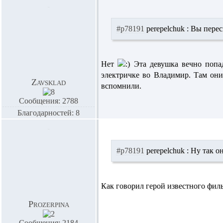
#p78191
perepelchuk :
Вы переск
Нет
Эта девушка вечно попад
электричке во Владимир. Там они
Zavsklad
вспомнили.
Сообщения: 2788
Благодарностей: 8
#p78191
perepelchuk :
Ну так он
Как говорил герой известного фи
Prozerpina
Сообщения: 2184