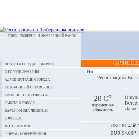
ГОРОД ЛЮБЕРЦЫ И ЛЮБЕРЕЦКИЙ РАЙОН
ЛИЧНЫЕ 
Новости города Люберцы
О городе Люберцы
Регистрация
/
Восс
Администрация города
Телефонный справочник
Транспорт / маршруты
o
20 С
Ощуща
Работа в городе
Ветер:
переменная
Давлен
Карта города Люберцы
облачность
Гороскоп
Фото галерея
USD
81.41₽ ⬆
EUR
94.06₽ ⬆
Форум / конференция