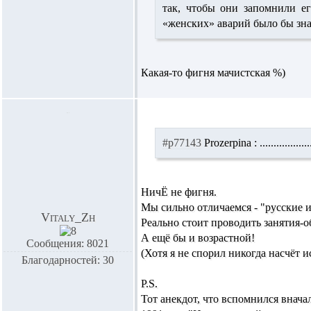
так, чтобы они запомнили е
«женских» аварий было бы зна
Какая-то фигня мачистская %)
#p77143
Prozerpina :
.............
НичЁ не фигня.
Мы сильно отличаемся - "русские и
Vitaly_Zh
Реально стоит проводить занятия-
А ещё бы и возрастной!
Сообщения: 8021
(Хотя я не спорил никогда насчёт 
Благодарностей: 30
P.S.
Тот анекдот, что вспомнился вначале