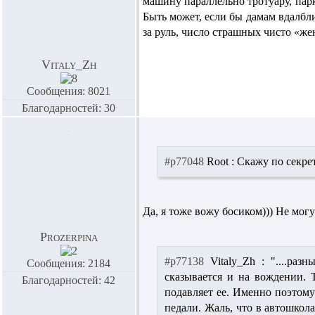
машину параллельно тротуару, парк
Быть может, если бы дамам вдалбл
за руль, число страшных чисто «же
Vitaly_Zh
Сообщения: 8021
Благодарностей: 30
#p77048
Root :
Скажу по секрету
Да, я тоже вожу босиком))) Не мог
Prozerpina
#p77138
Vitaly_Zh :
"....разн
Сообщения: 2184
сказывается и на вождении. 
Благодарностей: 42
подавляет ее. Именно поэтом
педали. Жаль, что в автошкол