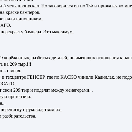
орит) меня пропускал. Но заговорился он по ТФ и прижался ко мн
 на краске бамперов.
признали виновником.
ОСАГО.
а перекраску бампера. Это максимум.
 корёженных, разбитых деталей, не имеющих отношения к на
 на 209 тыр.!!!
 - с меня.
и техцентре ГЕНСЕР, где по КАСКО чинили Кадиллак, не подоз
 ОСАГО.
 свои 209 тыр и поделят между менагерами...
овую претензию.
...
 переписку с руководством их.
 разбирательства.