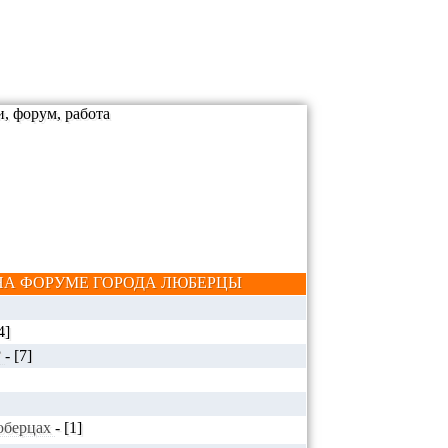
А ФОРУМЕ ГОРОДА ЛЮБЕРЦЫ
4]
?
-
[7]
Люберцах
-
[1]