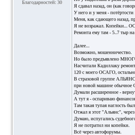
Благодарностей: 30
Я сдавал назад, он (как гов
У него и у меня - потёртости
Меня, как сдающего назад, 
Я не возражал. Копейки... 
Ремонта ему там - 5..7 тыр н
Далее...
Возможно, мошенничество.
Но было предъявлено МНОГО
Насчитали Кадиллаку ремонта
120 с моего ОСАГО, остальное
В страховой группе АЛЬЯНС 
при новой машине обычное
Думали расширенное - вернут
А тут я - оспариваю финанс
Там такая тупая наглость была
Отжал я этот "Альянс", через
Думаю, испугались судебного
Я не потратил ни копейки.
Всё через автофорумы.