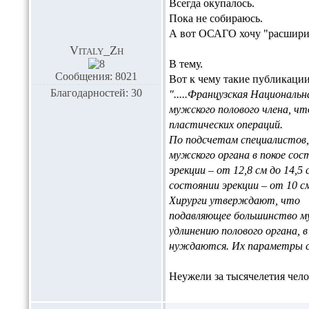
Всегда окупалось.
Пока не собираюсь.
А вот ОСАГО хочу "расшири
Vitaly_Zh
В тему.
Сообщения: 8021
Вот к чему такие публикации
Благодарностей: 30
".....Французская Националь
мужского полового члена, ч
пластических операций.
По подсчетам специалистов,
мужского органа в покое сост
эрекции – от 12,8 см до 14,5 
состоянии эрекции – от 10 см
Хирурги утверждают, что
подавляющее большинство м
удлинению полового органа, 
нуждаются. Их параметры с
Неужели за тысячелетия чело