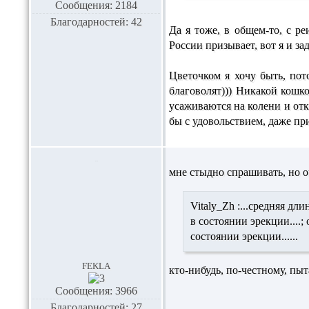
Сообщения: 2184
Благодарностей: 42
Да я тоже, в общем-то, с р
России призывает, вот я и з
Цветочком я хочу быть, пот
благоволят))) Никакой кошко
усаживаются на колени и отка
бы с удовольствием, даже при
мне стыдно спрашивать, но оч
Vitaly_Zh :
...средняя дли
в состоянии эрекции....; о
состоянии эрекции......
fekla
кто-нибудь, по-честному, пыт
Сообщения: 3966
Благодарностей: 27