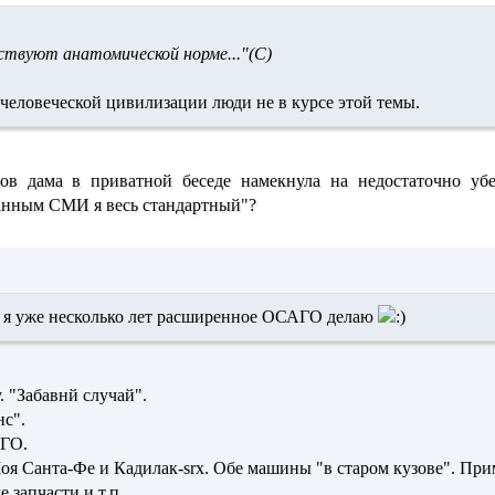
ствуют анатомической норме..."(С)
человеческой цивилизации люди не в курсе этой темы.
ов дама в приватной беседе намекнула на недостаточно уб
данным СМИ я весь стандартный"?
,
я уже несколько лет расширенное ОСАГО делаю
. "Забавнй случай".
нс".
АГО.
я Санта-Фе и Кадилак-srx. Обе машины "в старом кузове". При
 запчасти и т.п.