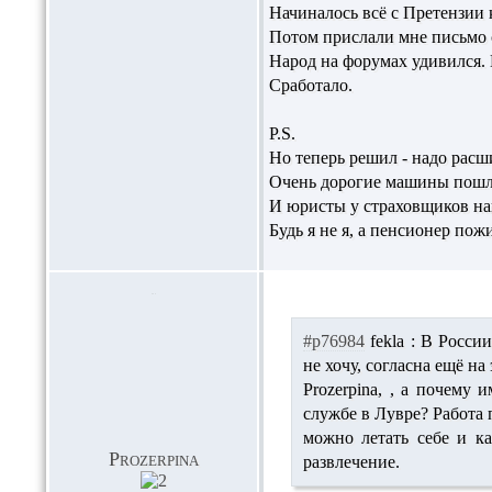
Начиналось всё с Претензии к
Потом прислали мне письмо 
Народ на форумах удивился. 
Сработало.
P.S.
Но теперь решил - надо расш
Очень дорогие машины пошл
И юристы у страховщиков на
Будь я не я, а пенсионер пож
#p76984
fekla :
В России
не хочу, согласна ещё на
Prozerpina,
, а почему и
службе в Лувре? Работа 
можно летать себе и к
Prozerpina
развлечение.