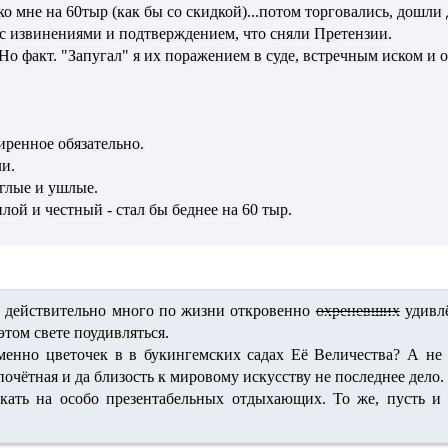
о мне на 60тыр (как бы со скидкой)...потом торговались, дошли 
с извинениями и подтверждением, что сняли Претензии.
Но факт. "Запугал" я их поражением в суде, встречным иском и о
иренное обязательно.
и.
глые и ушлые.
илой и честный - стал бы беднее на 60 тыр.
 действительно много по жизни откровенно
охреневших
удивлё
 этом свете поудивляться.
менно цветочек в в букингемских садах Её Величества? А не
почётная и да близость к мировому искусству не последнее дело
акать на особо презентабельных отдыхающих. То же, пусть и 